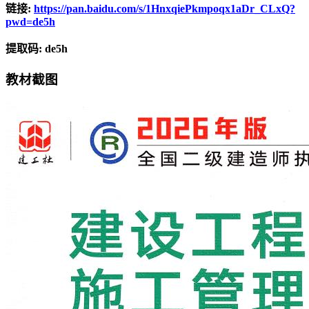
链接:
https://pan.baidu.com/s/1HnxqiePkmpoqx1aDr_CLxQ?
pwd=de5h
提取码: de5h
教材截图