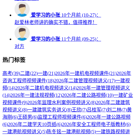
爱学习的小张
10个月前 (10-27)：
赵爱林老师讲的确实不错，值得推荐！
爱学习的小张
11个月前 (09-25)：
对方
热门标签
高考
(39)
二建
(22)
一建
(21)
2026年一建机电视频课件
(21)
2026年
咨询工程师视频课件
(18)
2026年二建管理视频讲义
(17)
一建视
频
(14)
2026年二建机电视频讲义
(14)
2026年一建管理视频讲义
(14)
2026年一建法规视频
(12)
2026年二建公路视频
(10)
一建矿业
视频课件
(9)
2026年监理水利案例视频讲义
(8)
2026年二建建筑
视频讲义
(8)
一建建筑实务讲义
(8)
王欣
(7)
吕桂军
(7)
刘二林
(7)
黄
海刚
(6)
王硕男
(6)
监理工程师视频课件
(6)
2026年一建公路视频
(6)
2026年二建学天10页纸
(6)
2026年安全工程师电子版教材
(6)
一建港航视频讲义
(5)
陈冬铭一建港航视频
(5)
一建铁路视频讲