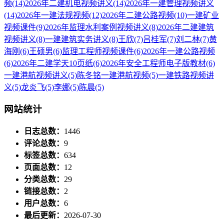
频
(14)
2026年二建机电视频讲义
(14)
2026年一建管理视频讲义
(14)
2026年一建法规视频
(12)
2026年二建公路视频
(10)
一建矿业
视频课件
(9)
2026年监理水利案例视频讲义
(8)
2026年二建建筑
视频讲义
(8)
一建建筑实务讲义
(8)
王欣
(7)
吕桂军
(7)
刘二林
(7)
黄
海刚
(6)
王硕男
(6)
监理工程师视频课件
(6)
2026年一建公路视频
(6)
2026年二建学天10页纸
(6)
2026年安全工程师电子版教材
(6)
一建港航视频讲义
(5)
陈冬铭一建港航视频
(5)
一建铁路视频讲
义
(5)
龙炎飞
(5)
李娜
(5)
陈晨
(5)
网站统计
日志总数：
1446
评论总数：
9
标签总数：
634
页面总数：
12
分类总数：
29
链接总数：
2
用户总数：
6
最后更新：
2026-07-30