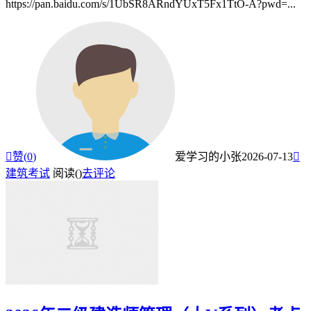
https://pan.baidu.com/s/1UbSR8ARndYUxT5Fx1TtO-A?pwd=...

赞(
0
)
爱学习的小张
2026-07-13

建筑考试
阅读(
)
去评论