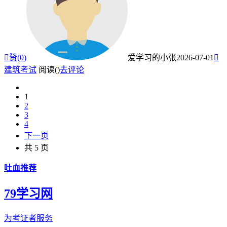

赞(
0
)
爱学习的小张
2026-07-01

建筑考试
阅读(
)
去评论
1
2
3
4
下一页
共 5 页
吐血推荐
79学习网
为考证者服务