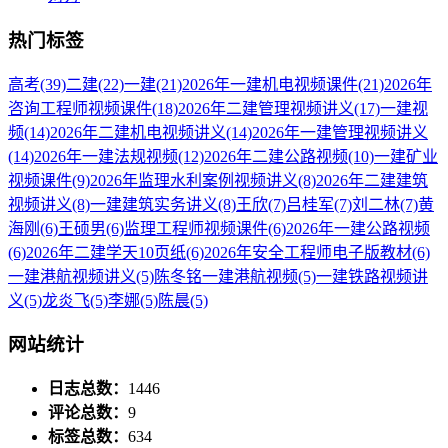
热门标签
高考
(39)
二建
(22)
一建
(21)
2026年一建机电视频课件
(21)
2026年
咨询工程师视频课件
(18)
2026年二建管理视频讲义
(17)
一建视
频
(14)
2026年二建机电视频讲义
(14)
2026年一建管理视频讲义
(14)
2026年一建法规视频
(12)
2026年二建公路视频
(10)
一建矿业
视频课件
(9)
2026年监理水利案例视频讲义
(8)
2026年二建建筑
视频讲义
(8)
一建建筑实务讲义
(8)
王欣
(7)
吕桂军
(7)
刘二林
(7)
黄
海刚
(6)
王硕男
(6)
监理工程师视频课件
(6)
2026年一建公路视频
(6)
2026年二建学天10页纸
(6)
2026年安全工程师电子版教材
(6)
一建港航视频讲义
(5)
陈冬铭一建港航视频
(5)
一建铁路视频讲
义
(5)
龙炎飞
(5)
李娜
(5)
陈晨
(5)
网站统计
日志总数：
1446
评论总数：
9
标签总数：
634