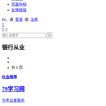
页面存档
友情链接
Hi，请
登录
或
注册




银行从业
共 0 页
吐血推荐
79学习网
为考证者服务