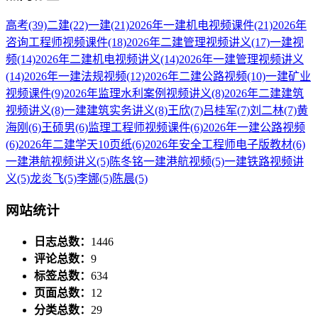
高考
(39)
二建
(22)
一建
(21)
2026年一建机电视频课件
(21)
2026年
咨询工程师视频课件
(18)
2026年二建管理视频讲义
(17)
一建视
频
(14)
2026年二建机电视频讲义
(14)
2026年一建管理视频讲义
(14)
2026年一建法规视频
(12)
2026年二建公路视频
(10)
一建矿业
视频课件
(9)
2026年监理水利案例视频讲义
(8)
2026年二建建筑
视频讲义
(8)
一建建筑实务讲义
(8)
王欣
(7)
吕桂军
(7)
刘二林
(7)
黄
海刚
(6)
王硕男
(6)
监理工程师视频课件
(6)
2026年一建公路视频
(6)
2026年二建学天10页纸
(6)
2026年安全工程师电子版教材
(6)
一建港航视频讲义
(5)
陈冬铭一建港航视频
(5)
一建铁路视频讲
义
(5)
龙炎飞
(5)
李娜
(5)
陈晨
(5)
网站统计
日志总数：
1446
评论总数：
9
标签总数：
634
页面总数：
12
分类总数：
29