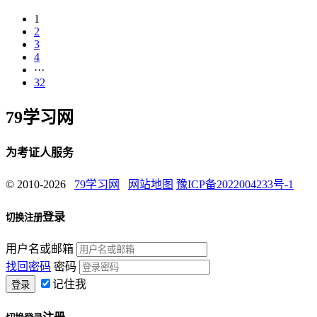
1
2
3
4
···
32
79学习网
为考证人服务
© 2010-2026
79学习网
网站地图
豫ICP备2022004233号-1
登录
切换注册
用户名或邮箱
找回密码
密码
记住我