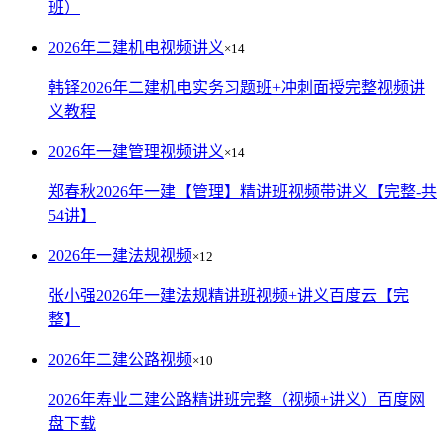
班）
2026年二建机电视频讲义
×14
韩铎2026年二建机电实务习题班+冲刺面授完整视频讲
义教程
2026年一建管理视频讲义
×14
郑春秋2026年一建【管理】精讲班视频带讲义【完整-共
54讲】
2026年一建法规视频
×12
张小强2026年一建法规精讲班视频+讲义百度云【完
整】
2026年二建公路视频
×10
2026年寿业二建公路精讲班完整（视频+讲义）百度网
盘下载