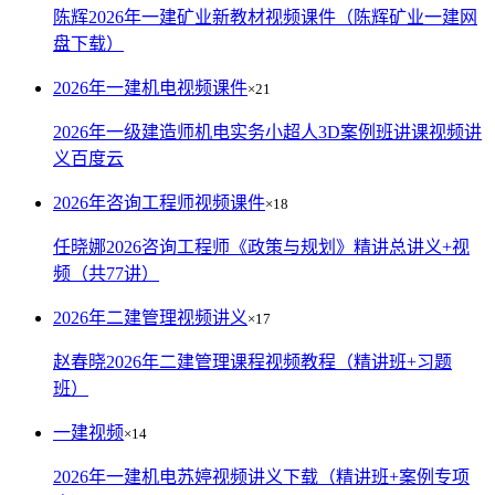
陈辉2026年一建矿业新教材视频课件（陈辉矿业一建网
盘下载）
2026年一建机电视频课件
×21
2026年一级建造师机电实务小超人3D案例班讲课视频讲
义百度云
2026年咨询工程师视频课件
×18
任晓娜2026咨询工程师《政策与规划》精讲总讲义+视
频（共77讲）
2026年二建管理视频讲义
×17
赵春晓2026年二建管理课程视频教程（精讲班+习题
班）
一建视频
×14
2026年一建机电苏婷视频讲义下载（精讲班+案例专项