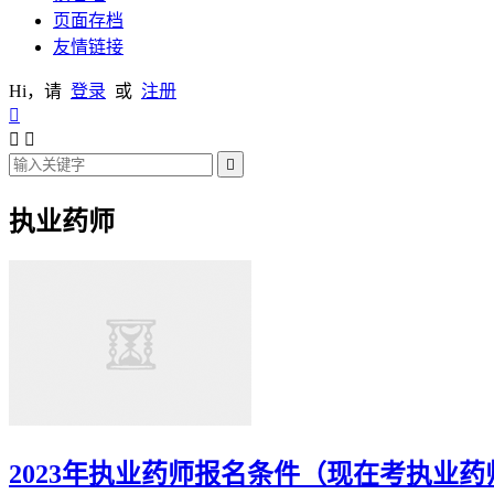
页面存档
友情链接
Hi，请
登录
或
注册




执业药师
2023年执业药师报名条件（现在考执业