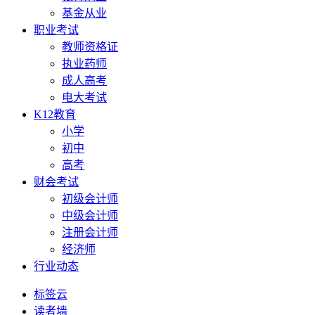
基金从业
职业考试
教师资格证
执业药师
成人高考
电大考试
K12教育
小学
初中
高考
财会考试
初级会计师
中级会计师
注册会计师
经济师
行业动态
标签云
读者墙