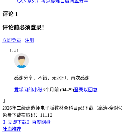
（大V系列）考点魔炼百度网盘分享
评论
1
评论前必须登录！
立即登录
注册
#1
感谢分享，不错，无水印，再次感谢
爱学习的小张
3个月前 (04-29)
登录以回复

2026年二级建造师电子版教材全科目pdf下载（高清-全6科）
免费下载
提取码：
1111


立即下载

百度网盘
吐血推荐