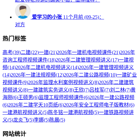
爱学习的小张
11个月前 (09-25)：
对方
热门标签
高考
(39)
二建
(22)
一建
(21)
2026年一建机电视频课件
(21)
2026年
咨询工程师视频课件
(18)
2026年二建管理视频讲义
(17)
一建视
频
(14)
2026年二建机电视频讲义
(14)
2026年一建管理视频讲义
(14)
2026年一建法规视频
(12)
2026年二建公路视频
(10)
一建矿业
视频课件
(9)
2026年监理水利案例视频讲义
(8)
2026年二建建筑
视频讲义
(8)
一建建筑实务讲义
(8)
王欣
(7)
吕桂军
(7)
刘二林
(7)
黄
海刚
(6)
王硕男
(6)
监理工程师视频课件
(6)
2026年一建公路视频
(6)
2026年二建学天10页纸
(6)
2026年安全工程师电子版教材
(6)
一建港航视频讲义
(5)
陈冬铭一建港航视频
(5)
一建铁路视频讲
义
(5)
龙炎飞
(5)
李娜
(5)
陈晨
(5)
网站统计