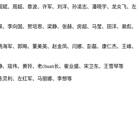
国斌、周超、章波、许军、刘洋、孙凌志、潘晓宇、龙炎飞、左
昊、李向国、贺培恩、梁静、张赫、房超、马莹、田洋、裴彪、
杨海军、郭飚、董美英、赵金凤、闫娜、彭磊、康仁杰、王峰、
寇伟、黄铃、老chuan长、崔业盛、宋卫东、王雪琴等
陈灵利、左红军、马丽娜、李想等