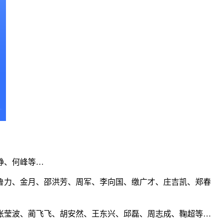
静、何峰等…
鲁力、金月、邵洪芳、周军、李向国、缴广才、庄吉凯、郑春
张莹波、蔺飞飞、胡安然、王东兴、邱磊、周志成、鞠超等…