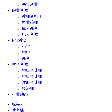
基金从业
职业考试
教师资格证
执业药师
成人高考
电大考试
K12教育
小学
初中
高考
财会考试
初级会计师
中级会计师
注册会计师
经济师
行业动态
标签云
读者墙