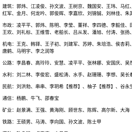
建筑：郭炜、江凌俊、孙文波、王树京、魏国安、王玮、马红
红军、金月、何龙吟、郭俊辉、李嘉欣、刘锦铖、刘林佳、朱
市政：凌平平、郭炜、陈明、李莹、董祥、李四德、李毅佳、
王欢、刘礼标、王维雪、老船长、吕从发、潘旭、付涛、张扬
机电：王克、韩铎、王子初、刘建军、苏婷、朱培浩、侯杏莉
唐鹤、马明宇、李之润等
公路：李昌春、高玲玲、安慧、凌平平、张林娜、安国庆、吴然
水利：刘二林、李俊宏、盛松涛、水手、赵珊珊、李想、吴长
民航：刘洪勃、串串、李玥希【推荐】、柚子【推荐】、谷永
通信：杨鹏、牛飞、邵春宝
矿业：赵景满、王强、黄海刚、顾世东、陈辉、高尔新、大海
铁路：王硕男、马涛、李向国、孙文波、陈士甲