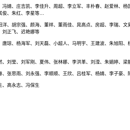
、冯婧、庄吉凯、李佳升、周超、李立军、丰朴春、赵爱林、杨
其俊、朱红、李星等…
田洋、胡宗强、颜海、董祥、董雨佳、晁高点、房超、李瑞、文
、刘正飞、迟艳娜等
、唐琼、杨海军、刘天磊、小超人、马明宇、王建波、朱旭阳、
、刘莹、刘军刚、夏伟、张林娜、李洪革、刘滢、朱娟婷、梁静、
春、张思雨、刘永强、李顺顺、王欣、吕桂军、杨婧、李子豪、
生、高永志、冯保生