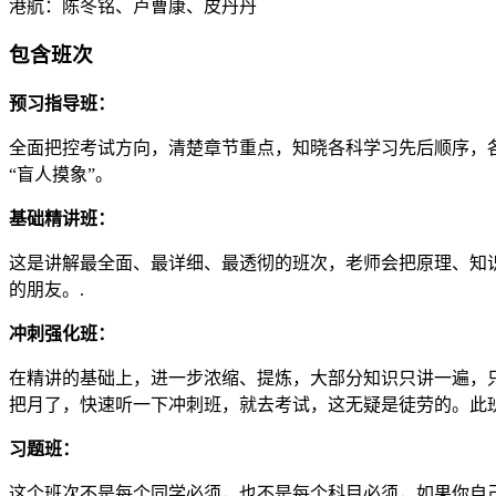
港航：陈冬铭、卢曹康、皮丹丹
包含班次
预习指导班：
全面把控考试方向，清楚章节重点，知晓各科学习先后顺序，
“盲人摸象”。
基础精讲班：
这是讲解最全面、最详细、最透彻的班次，老师会把原理、知
的朋友。.
冲刺强化班：
在精讲的基础上，进一步浓缩、提炼，大部分知识只讲一遍，
把月了，快速听一下冲刺班，就去考试，这无疑是徒劳的。此
习题班：
这个班次不是每个同学必须，也不是每个科目必须，如果你自