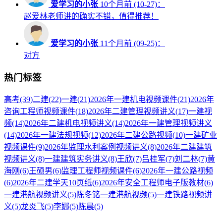
爱学习的小张
10个月前 (10-27)：
赵爱林老师讲的确实不错，值得推荐！
爱学习的小张
11个月前 (09-25)：
对方
热门标签
高考
(39)
二建
(22)
一建
(21)
2026年一建机电视频课件
(21)
2026年
咨询工程师视频课件
(18)
2026年二建管理视频讲义
(17)
一建视
频
(14)
2026年二建机电视频讲义
(14)
2026年一建管理视频讲义
(14)
2026年一建法规视频
(12)
2026年二建公路视频
(10)
一建矿业
视频课件
(9)
2026年监理水利案例视频讲义
(8)
2026年二建建筑
视频讲义
(8)
一建建筑实务讲义
(8)
王欣
(7)
吕桂军
(7)
刘二林
(7)
黄
海刚
(6)
王硕男
(6)
监理工程师视频课件
(6)
2026年一建公路视频
(6)
2026年二建学天10页纸
(6)
2026年安全工程师电子版教材
(6)
一建港航视频讲义
(5)
陈冬铭一建港航视频
(5)
一建铁路视频讲
义
(5)
龙炎飞
(5)
李娜
(5)
陈晨
(5)