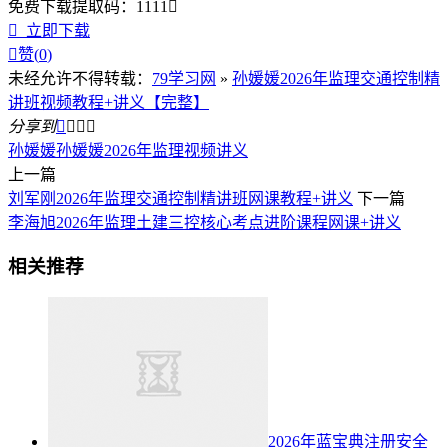
免费下载
提取码：
1111


立即下载

赞(
0
)
未经允许不得转载：
79学习网
»
孙媛媛2026年监理交通控制精
讲班视频教程+讲义【完整】
分享到




孙媛媛
孙媛媛2026年监理视频讲义
上一篇
刘军刚2026年监理交通控制精讲班网课教程+讲义
下一篇
李海旭2026年监理土建三控核心考点进阶课程网课+讲义
相关推荐
2026年蓝宝典注册安全