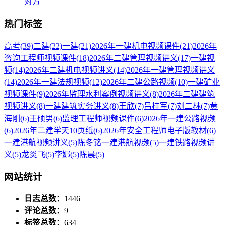
对方
热门标签
高考
(39)
二建
(22)
一建
(21)
2026年一建机电视频课件
(21)
2026年
咨询工程师视频课件
(18)
2026年二建管理视频讲义
(17)
一建视
频
(14)
2026年二建机电视频讲义
(14)
2026年一建管理视频讲义
(14)
2026年一建法规视频
(12)
2026年二建公路视频
(10)
一建矿业
视频课件
(9)
2026年监理水利案例视频讲义
(8)
2026年二建建筑
视频讲义
(8)
一建建筑实务讲义
(8)
王欣
(7)
吕桂军
(7)
刘二林
(7)
黄
海刚
(6)
王硕男
(6)
监理工程师视频课件
(6)
2026年一建公路视频
(6)
2026年二建学天10页纸
(6)
2026年安全工程师电子版教材
(6)
一建港航视频讲义
(5)
陈冬铭一建港航视频
(5)
一建铁路视频讲
义
(5)
龙炎飞
(5)
李娜
(5)
陈晨
(5)
网站统计
日志总数：
1446
评论总数：
9
标签总数：
634