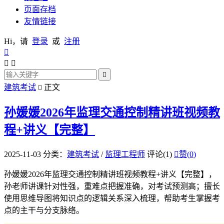
页面存档
友情链接
Hi，请
登录
或
注册




建筑考试
正文

孙媛媛2026年监理交通控制精讲班视频教
程+讲义【完整】
2025-11-03
分类：
建筑考试
/
监理工程师
评论(1)

赞(
0
)
孙媛媛2026年监理交通控制精讲班视频教程+讲义【完整】，
孙老师讲课针对性强，重难点把握准确，对考试预测高；擅长
使用思维导图将知识点的逻辑关系深入梳理，帮助考生掌握考
点的主干与分支脉络。