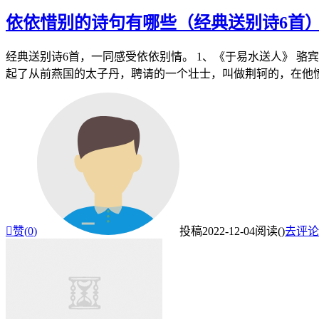
依依惜别的诗句有哪些（经典送别诗6首
经典送别诗6首，一同感受依依别情。 1、《于易水送人》 骆
起了从前燕国的太子丹，聘请的一个壮士，叫做荆轲的，在他愤怒

赞(
0
)
投稿
2022-12-04
阅读(
)
去评论