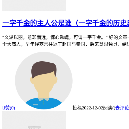
一字千金的主人公是谁（一字千金的历史
“文温以丽，意悲而远，惊心动魄，可谓一字千金。” 好的文章
个大商人，早年经商常往返于赵国与秦国，后来慧眼独具，结识入

赞(
0
)
投稿
2022-12-02
阅读(
)
去评论