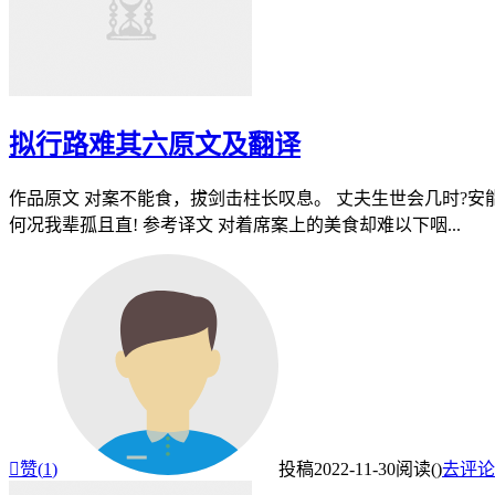
拟行路难其六原文及翻译
作品原文 对案不能食，拔剑击柱长叹息。 丈夫生世会几时?安能
何况我辈孤且直! 参考译文 对着席案上的美食却难以下咽...

赞(
1
)
投稿
2022-11-30
阅读(
)
去评论