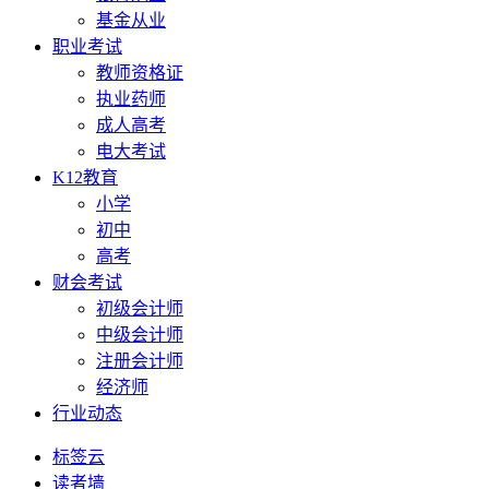
基金从业
职业考试
教师资格证
执业药师
成人高考
电大考试
K12教育
小学
初中
高考
财会考试
初级会计师
中级会计师
注册会计师
经济师
行业动态
标签云
读者墙