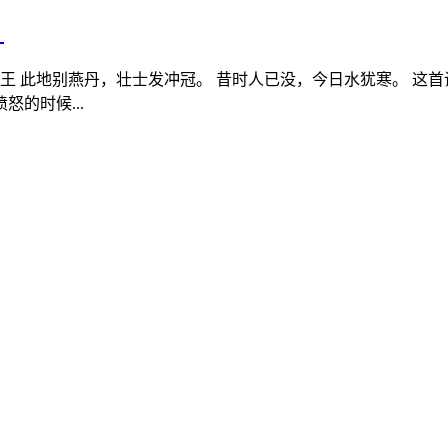
）
宾王 此地别燕丹，壮士发冲冠。 昔时人已没，今日水犹寒。 这
的时候...