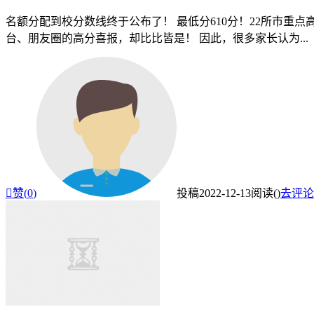
名额分配到校分数线终于公布了！ 最低分610分！22所市重点高
台、朋友圈的高分喜报，却比比皆是！ 因此，很多家长认为...

赞(
0
)
投稿
2022-12-13
阅读(
)
去评论