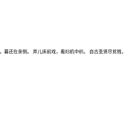
亲辞，暮还在亲侧。 弄儿床前戏，看妇机中织。 自古圣贤尽贫贱，