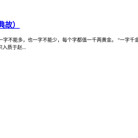
典故）
一字不能多，也一字不能少，每个字都值一千两黄金。 “一字千金
质于赵...