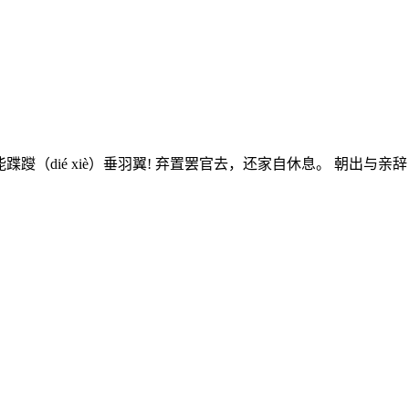
蹀躞（dié xiè）垂羽翼! 弃置罢官去，还家自休息。 朝出与