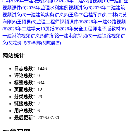
(14)
2026年一建法规视频
(12)
2026年二建公路视频
(10)
一建矿业
视频课件
(9)
2026年监理水利案例视频讲义
(8)
2026年二建建筑
视频讲义
(8)
一建建筑实务讲义
(8)
王欣
(7)
吕桂军
(7)
刘二林
(7)
黄
海刚
(6)
王硕男
(6)
监理工程师视频课件
(6)
2026年一建公路视频
(6)
2026年二建学天10页纸
(6)
2026年安全工程师电子版教材
(6)
一建港航视频讲义
(5)
陈冬铭一建港航视频
(5)
一建铁路视频讲
义
(5)
龙炎飞
(5)
李娜
(5)
陈晨
(5)
网站统计
日志总数：
1446
评论总数：
9
标签总数：
634
页面总数：
12
分类总数：
29
链接总数：
2
用户总数：
6
最后更新：
2026-07-30