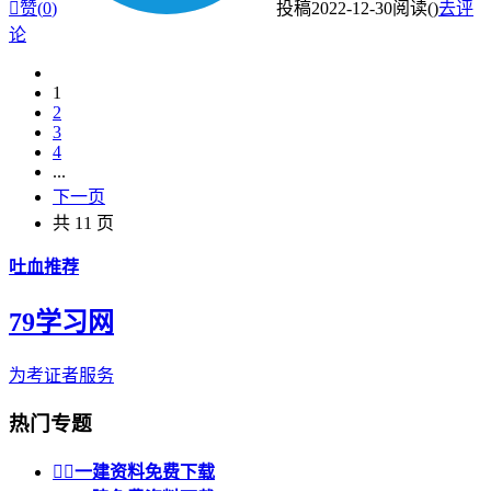

赞(
0
)
投稿
2022-12-30
阅读(
)
去评
论
1
2
3
4
...
下一页
共 11 页
吐血推荐
79学习网
为考证者服务
热门专题


一建资料免费下载