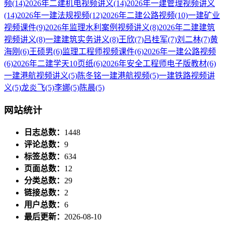
频
(14)
2026年二建机电视频讲义
(14)
2026年一建管理视频讲义
(14)
2026年一建法规视频
(12)
2026年二建公路视频
(10)
一建矿业
视频课件
(9)
2026年监理水利案例视频讲义
(8)
2026年二建建筑
视频讲义
(8)
一建建筑实务讲义
(8)
王欣
(7)
吕桂军
(7)
刘二林
(7)
黄
海刚
(6)
王硕男
(6)
监理工程师视频课件
(6)
2026年一建公路视频
(6)
2026年二建学天10页纸
(6)
2026年安全工程师电子版教材
(6)
一建港航视频讲义
(5)
陈冬铭一建港航视频
(5)
一建铁路视频讲
义
(5)
龙炎飞
(5)
李娜
(5)
陈晨
(5)
网站统计
日志总数：
1448
评论总数：
9
标签总数：
634
页面总数：
12
分类总数：
29
链接总数：
2
用户总数：
6
最后更新：
2026-08-10