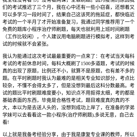
们的考试推迟了三个月，我在心中还有一些小窃喜，还想着又
可以多学习一段时间了，结果自己这该死的拖延症，都快临近
考试的一个半月了才开始准备复习，我通过同学推荐用了一个
免费的题库小程序治疗师刷题，每天也就利用上班时间刷题
（工作比较闲），个人建议用电脑刷题进行模拟考，这样到考
试的时候就不会紧张。
我认为能通过这次考试最最重要的一点来了：在考试当天每科
考试的考前休息时间，每科大概刷了1500多道题，考试的时候
真的出现了原题，比例还不小，就算不是原题，也有差不多的
题。在平时刷题时我认为最难的是相关专业知识部分，考点比
较杂，不懂不会得太多了，但是没想到最后这科分数最高。考
试的题比平时刷题难度要小，知识点不用抠得太细，考的都是
基础表面的东西，毕竟是合格性考试，题目难度真的真的不
大，本以为是去送人头的，没想到成功上岸了，在准备的学弟
学妹可以去看看这一款小程序(治疗师刷题),多说无意，自己去
看!
以上就是我备考经验分享，由于我是康复专业课的教师，所以