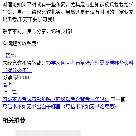
对理论知识平时就有一些积累，尤其是专业知识反反复复给学
生讲，自己记得也比较扎实。当然还是建议有时间的一定要充
足备考,千万不要学习我！
敲字不易，良心分享，记得支持！
有问题可以私我！

赞(
0
)
未经允许不得转载：
79学习网
»
考康复治疗师需要看哪些资料
（提分必备）
分享到




高考
上一篇
四级不去考试有影响吗（四级缺考会禁考一年吗）
下一篇
尽信书不如无书出自于哪里（尽信书不如无书啥意思）
相关推荐