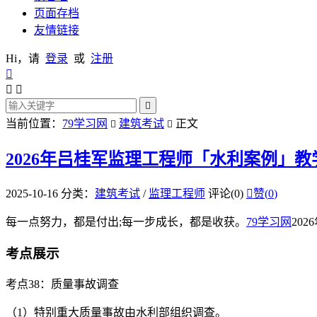
页面存档
友情链接
Hi，请
登录
或
注册




当前位置：
79学习网
建筑考试
正文


2026年吕桂军监理工程师「水利案例」
2025-10-16
分类：
建筑考试
/
监理工程师
评论(0)

赞(
0
)
每一点努力，都是付出;每一步成长，都是收获。
79学习网
20
考点展示
考点38：质量事故调查
（1）特别重大质量事故由水利部组织调查。