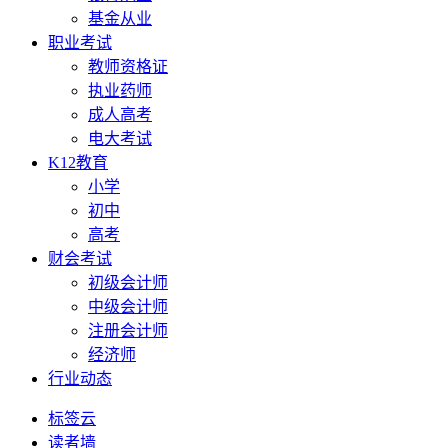
基金从业
职业考试
教师资格证
执业药师
成人高考
电大考试
K12教育
小学
初中
高考
财会考试
初级会计师
中级会计师
注册会计师
经济师
行业动态
标签云
读者墙