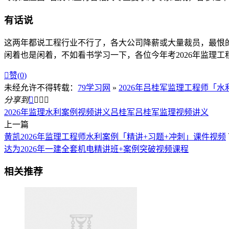
有话说
这两年都说工程行业不行了，各大公司降薪或大量裁员，最恨
闲着也是闲着，不如看书学习一下，各位今年考2026年监理工

赞(
0
)
未经允许不得转载：
79学习网
»
2026年吕桂军监理工程师「
分享到




2026年监理水利案例视频讲义
吕桂军
吕桂军监理视频讲义
上一篇
黄凯2026年监理工程师水利案例「精讲+习题+冲刺」课件视频
达为2026年一建全套机电精讲班+案例突破视频课程
相关推荐