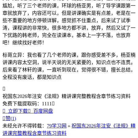
尴尬，听了三个老师的课，环球的杨亚男，听了导学课跟第一
章就放弃了，内容还可以，但是讲课确实是有点差，老是在一
些不重要的地方停顿详解，感觉抓不住重点，后来试了试季
涛，课程讲的非常快，很多地方都不讲，放弃，然后又试了一
下优路的韩老师，完全在读课本，基本上一字不落，也放弃
吧！继续找好老师！
标哥立异：我也看了几个老师的课，跟你感受差不多，杨亚楠
讲课内容太空洞，说半天说的无关紧要的，知识点也不连贯。
后来看了林轩的课，一直听到现在，觉得很不错，擅长总结，
全程没有废话，都是知识点

祝国东2026年注安《法规》精讲课完整教程含章节练习资料
免费下载
提取码：
1111


立即下载

百度网盘

赞(
1
)
未经允许不得转载：
79学习网
»
祝国东2026年注安《法规》精
讲课完整教程含章节练习资料