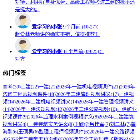
对待，利用好自身优势，高级工程师考过二建的概率还
是挺大的。
爱学习的小张
9个月前 (10-27)：
赵爱林老师讲的确实不错，值得推荐！
爱学习的小张
11个月前 (09-25)：
对方
热门标签
高考
(39)
二建
(22)
一建
(21)
2026年一建机电视频课件
(21)
2026年
咨询工程师视频课件
(18)
2026年二建管理视频讲义
(17)
一建视
频
(14)
2026年二建机电视频讲义
(14)
2026年一建管理视频讲义
(14)
2026年一建法规视频
(12)
2026年二建公路视频
(10)
一建矿业
视频课件
(9)
2026年监理水利案例视频讲义
(8)
2026年二建建筑
视频讲义
(8)
一建建筑实务讲义
(8)
王欣
(7)
吕桂军
(7)
刘二林
(7)
黄
海刚
(6)
王硕男
(6)
监理工程师视频课件
(6)
2026年一建公路视频
(6)
2026年二建学天10页纸
(6)
2026年安全工程师电子版教材
(6)