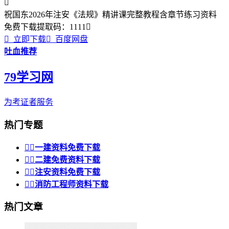

祝国东2026年注安《法规》精讲课完整教程含章节练习资料
免费下载
提取码：
1111


立即下载

百度网盘
吐血推荐
79学习网
为考证者服务
热门专题


一建资料免费下载


二建免费资料下载


注安资料免费下载


消防工程师资料下载
热门文章