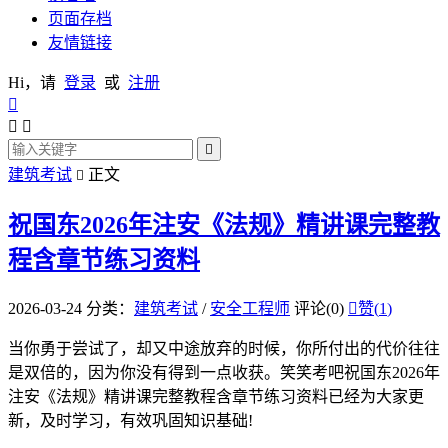
页面存档
友情链接
Hi，请
登录
或
注册




建筑考试
正文

祝国东2026年注安《法规》精讲课完整教
程含章节练习资料
2026-03-24
分类：
建筑考试
/
安全工程师
评论(0)

赞(
1
)
当你勇于尝试了，却又中途放弃的时候，你所付出的代价往往
是双倍的，因为你没有得到一点收获。笑笑考吧祝国东2026年
注安《法规》精讲课完整教程含章节练习资料已经为大家更
新，及时学习，有效巩固知识基础!