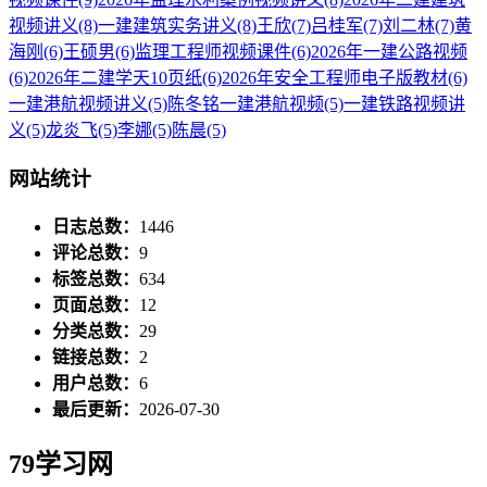
视频讲义
(8)
一建建筑实务讲义
(8)
王欣
(7)
吕桂军
(7)
刘二林
(7)
黄
海刚
(6)
王硕男
(6)
监理工程师视频课件
(6)
2026年一建公路视频
(6)
2026年二建学天10页纸
(6)
2026年安全工程师电子版教材
(6)
一建港航视频讲义
(5)
陈冬铭一建港航视频
(5)
一建铁路视频讲
义
(5)
龙炎飞
(5)
李娜
(5)
陈晨
(5)
网站统计
日志总数：
1446
评论总数：
9
标签总数：
634
页面总数：
12
分类总数：
29
链接总数：
2
用户总数：
6
最后更新：
2026-07-30
79学习网