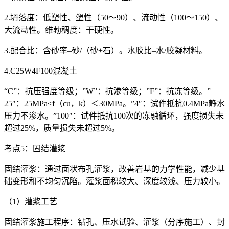
2.坍落度：低塑性、塑性（50～90）、流动性（100～150）、
大流动性。维勃稠度：干硬性。
3.配合比：含砂率–砂/（砂+石）。水胶比–水/胶凝材料。
4.C25W4F100混凝土
“C”：抗压强度等级；”W”：抗渗等级；”F”：抗冻等级。”
25″：25MPa≤f（cu，k）＜30MPa。”4″：试件抵抗0.4MPa静水
压力不渗水。”100″：试件抵抗100次的冻融循环，强度损失未
超过25%，质量损失未超过5%。
考点5：固结灌浆
固结灌浆：通过面状布孔灌浆，改善岩基的力学性能，减少基
础变形和不均匀沉陷。灌浆面积较大、深度较浅、压力较小。
（1）灌浆工艺
固结灌浆施工程序：钻孔、压水试验、灌浆（分序施工）、封