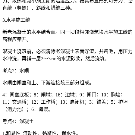
力、散热和减小施工期的温度应力。按其布置形式可分为：铅
直缝（竖缝）、斜缝和错缝三种。
3.水平施工缝
新老混凝土的水平结合面。同一坝段相邻浇筑块水平施工缝的
高程应错开。
混凝土浇筑前，必须清除老混凝土表面浮渣，并凿毛，用压力
水冲洗，再铺一层2～3cm的水泥砂浆，然后浇筑。
考点2：水闸
水闸由闸室和上、下游连接段三部分组成。
4：闸室底板；8：闸墩；16：边墩；9：闸门；10：胸墙；
11：交通桥；12：工作桥；13：启闭机；3：铺盖；5：护坦
（消力池）；6：海漫。
考点4：混凝土
1.和易性–流动性、黏聚性、保水性。