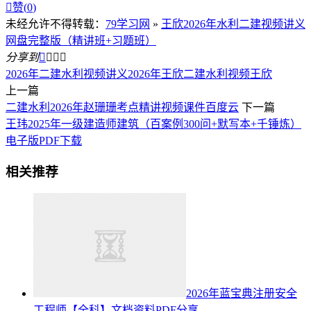

赞(
0
)
未经允许不得转载：
79学习网
»
王欣2026年水利二建视频讲义
网盘完整版（精讲班+习题班）
分享到




2026年二建水利视频讲义
2026年王欣二建水利视频
王欣
上一篇
二建水利2026年赵珊珊考点精讲视频课件百度云
下一篇
王玮2025年一级建造师建筑（百案例300问+默写本+千锤炼）
电子版PDF下载
相关推荐
2026年蓝宝典注册安全
工程师【全科】文档资料PDF分享