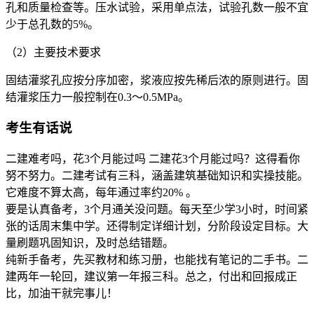
孔和质量检查等。压水试验，采用单点法，试验孔数一般不宜
少于总孔数的5%。
（2）主要技术要求
固结灌浆孔应按分序加密，浆液应按先稀后浓的原则进行。固
结灌浆压力一般控制在0.3～0.5MPa。
考生有话说
二建难考吗，花3个月能过吗 二建花3个月能过吗？这得看你
努不努力。二建考试有三科，涵盖建筑基础知识和实操技能。
它难度不算太高，每年通过率约20% 。
要是认真备考，3个月通关没问题。每天至少学3小时，时间紧
张的话周末集中学。还得制定详细计划，分阶段设定目标。大
量刷题巩固知识，及时总结错题。
纯新手备考，先买教材和练习册，也能找有笔记的二手书。二
建两年一轮回，建议第一年报三科。总之，付出和回报成正
比，加油干就完事儿！