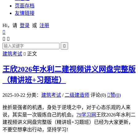
页面存档
友情链接
Hi，请
登录
或
注册




建筑考试
正文

王欣2026年水利二建视频讲义网盘完整版
（精讲班+习题班）
2025-10-22
分类：
建筑考试
/
二级建造师
评论(0)

赞(
0
)
挫折是强者的机遇，身处于逆境之中，对于心态乐观的人来
说，其实是一次锻炼自己的机会。
79学习网
王欣2026年水利二
建视频讲义网盘完整版（精讲班+习题班）已经为大家更新，
不要空想拿出行动，坚持学习!