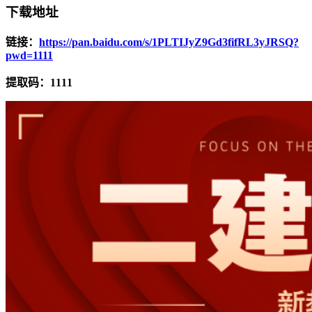
下载地址
链接：
https://pan.baidu.com/s/1PLTIJyZ9Gd3fifRL3yJRSQ?
pwd=1111
提取码：1111