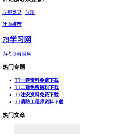
立即登录
注册
吐血推荐
79学习网
为考证者服务
热门专题


一建资料免费下载


二建免费资料下载


注安资料免费下载


消防工程师资料下载
热门文章