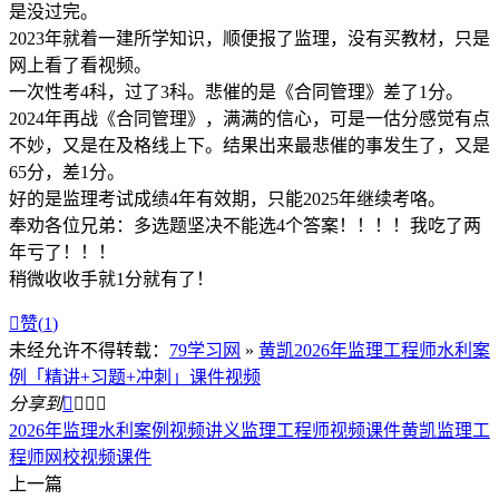
是没过完。
2023年就着一建所学知识，顺便报了监理，没有买教材，只是
网上看了看视频。
一次性考4科，过了3科。悲催的是《合同管理》差了1分。
2024年再战《合同管理》，满满的信心，可是一估分感觉有点
不妙，又是在及格线上下。结果出来最悲催的事发生了，又是
65分，差1分。
好的是监理考试成绩4年有效期，只能2025年继续考咯。
奉劝各位兄弟：多选题坚决不能选4个答案！！！！我吃了两
年亏了！！！
稍微收收手就1分就有了！

赞(
1
)
未经允许不得转载：
79学习网
»
黄凯2026年监理工程师水利案
例「精讲+习题+冲刺」课件视频
分享到




2026年监理水利案例视频讲义
监理工程师视频课件
黄凯监理工
程师网校视频课件
上一篇