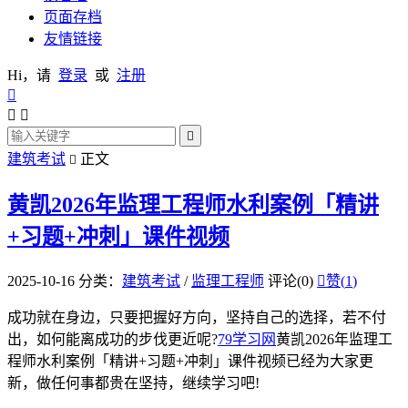
页面存档
友情链接
Hi，请
登录
或
注册




建筑考试
正文

黄凯2026年监理工程师水利案例「精讲
+习题+冲刺」课件视频
2025-10-16
分类：
建筑考试
/
监理工程师
评论(0)

赞(
1
)
成功就在身边，只要把握好方向，坚持自己的选择，若不付
出，如何能离成功的步伐更近呢?
79学习网
黄凯2026年监理工
程师水利案例「精讲+习题+冲刺」课件视频已经为大家更
新，做任何事都贵在坚持，继续学习吧!