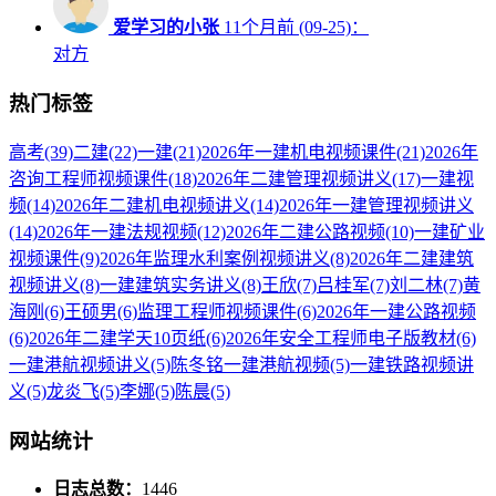
爱学习的小张
11个月前 (09-25)：
对方
热门标签
高考
(39)
二建
(22)
一建
(21)
2026年一建机电视频课件
(21)
2026年
咨询工程师视频课件
(18)
2026年二建管理视频讲义
(17)
一建视
频
(14)
2026年二建机电视频讲义
(14)
2026年一建管理视频讲义
(14)
2026年一建法规视频
(12)
2026年二建公路视频
(10)
一建矿业
视频课件
(9)
2026年监理水利案例视频讲义
(8)
2026年二建建筑
视频讲义
(8)
一建建筑实务讲义
(8)
王欣
(7)
吕桂军
(7)
刘二林
(7)
黄
海刚
(6)
王硕男
(6)
监理工程师视频课件
(6)
2026年一建公路视频
(6)
2026年二建学天10页纸
(6)
2026年安全工程师电子版教材
(6)
一建港航视频讲义
(5)
陈冬铭一建港航视频
(5)
一建铁路视频讲
义
(5)
龙炎飞
(5)
李娜
(5)
陈晨
(5)
网站统计
日志总数：
1446