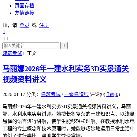
页面存档
友情链接
Hi，请
登录
或
注册




建筑考试
正文

马丽娜2026年一建水利实务3D实景通关
视频资料讲义
2026-01-17
分类：
建筑考试
/
一级建造师
评论(0)

赞(
0
)
马丽娜2026年一建水利实务3D实景通关视频资料讲义，马丽
娜，水利水电实务讲师。她擅长将复杂的一建知识点，以浅显
易懂的语言进行讲解，使学生能够轻松理解。在教授水利水电
工程的专业概念和技术原理时，她能够巧妙地运用日常生活中
的例子进行类比，帮助学生快速掌握。