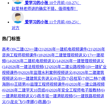
爱学习的小张
10个月前 (10-27)：
赵爱林老师讲的确实不错，值得推荐！
爱学习的小张
11个月前 (09-25)：
对方
热门标签
高考
(39)
二建
(22)
一建
(21)
2026年一建机电视频课件
(21)
2026年
咨询工程师视频课件
(18)
2026年二建管理视频讲义
(17)
一建视
频
(14)
2026年二建机电视频讲义
(14)
2026年一建管理视频讲义
(14)
2026年一建法规视频
(12)
2026年二建公路视频
(10)
一建矿业
视频课件
(9)
2026年监理水利案例视频讲义
(8)
2026年二建建筑
视频讲义
(8)
一建建筑实务讲义
(8)
王欣
(7)
吕桂军
(7)
刘二林
(7)
黄
海刚
(6)
王硕男
(6)
监理工程师视频课件
(6)
2026年一建公路视频
(6)
2026年二建学天10页纸
(6)
2026年安全工程师电子版教材
(6)
一建港航视频讲义
(5)
陈冬铭一建港航视频
(5)
一建铁路视频讲
义
(5)
龙炎飞
(5)
李娜
(5)
陈晨
(5)