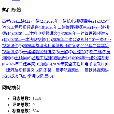
热门标签
高考
(39)
二建
(22)
一建
(21)
2026年一建机电视频课件
(21)
2026年
咨询工程师视频课件
(18)
2026年二建管理视频讲义
(17)
一建视
频
(14)
2026年二建机电视频讲义
(14)
2026年一建管理视频讲义
(14)
2026年一建法规视频
(12)
2026年二建公路视频
(10)
一建矿业
视频课件
(9)
2026年监理水利案例视频讲义
(8)
2026年二建建筑
视频讲义
(8)
一建建筑实务讲义
(8)
王欣
(7)
吕桂军
(7)
刘二林
(7)
黄
海刚
(6)
王硕男
(6)
监理工程师视频课件
(6)
2026年一建公路视频
(6)
2026年二建学天10页纸
(6)
2026年安全工程师电子版教材
(6)
一建港航视频讲义
(5)
陈冬铭一建港航视频
(5)
一建铁路视频讲
义
(5)
龙炎飞
(5)
李娜
(5)
陈晨
(5)
网站统计
日志总数：
1446
评论总数：
9
标签总数：
634