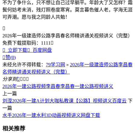
不为了争什么，只不想让自己过早躺平。年龄大了又怎样？霜
鬓何妨考未消，残灯照卷度寒宵。莫言暮色催人老，学海无涯
可弄潮。愿与我之同龄人共勉！

2026年一级建造师公路李昌春名师精讲通关视频讲义（完整）
免费下载
提取码：
1111


立即下载

百度网盘

赞(
0
)
未经允许不得转载：
79学习网
»
2026年一级建造师公路李昌春
名师精讲通关视频讲义（完整）
分享到




2026年一建公路视频
李昌春
李昌春一建公路视频讲义
上一篇
刘滢2026年一建A计划大咖私教课【公路】视频讲义百度云
下
一篇
水手2026年一建水利3D动画视频讲义网盘下载
相关推荐