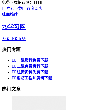
免费下载
提取码：
1111


立即下载

百度网盘
吐血推荐
79学习网
为考证者服务
热门专题


一建资料免费下载


二建免费资料下载


注安资料免费下载


消防工程师资料下载
热门文章