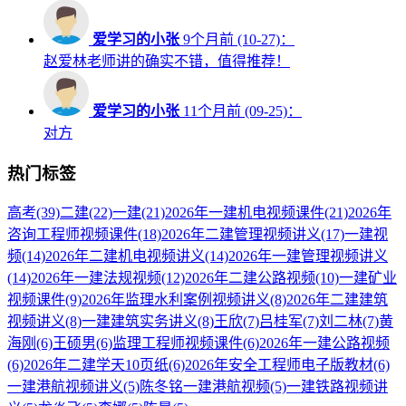
爱学习的小张
9个月前 (10-27)：
赵爱林老师讲的确实不错，值得推荐！
爱学习的小张
11个月前 (09-25)：
对方
热门标签
高考
(39)
二建
(22)
一建
(21)
2026年一建机电视频课件
(21)
2026年
咨询工程师视频课件
(18)
2026年二建管理视频讲义
(17)
一建视
频
(14)
2026年二建机电视频讲义
(14)
2026年一建管理视频讲义
(14)
2026年一建法规视频
(12)
2026年二建公路视频
(10)
一建矿业
视频课件
(9)
2026年监理水利案例视频讲义
(8)
2026年二建建筑
视频讲义
(8)
一建建筑实务讲义
(8)
王欣
(7)
吕桂军
(7)
刘二林
(7)
黄
海刚
(6)
王硕男
(6)
监理工程师视频课件
(6)
2026年一建公路视频
(6)
2026年二建学天10页纸
(6)
2026年安全工程师电子版教材
(6)
一建港航视频讲义
(5)
陈冬铭一建港航视频
(5)
一建铁路视频讲