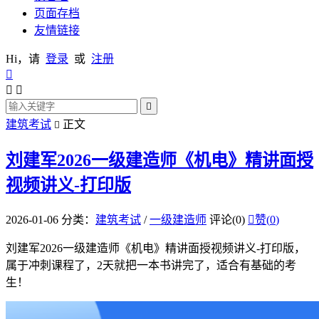
页面存档
友情链接
Hi，请
登录
或
注册




建筑考试
正文

刘建军2026一级建造师《机电》精讲面授
视频讲义-打印版
2026-01-06
分类：
建筑考试
/
一级建造师
评论(0)

赞(
0
)
刘建军2026一级建造师《机电》精讲面授视频讲义-打印版，
属于冲刺课程了，2天就把一本书讲完了，适合有基础的考
生！