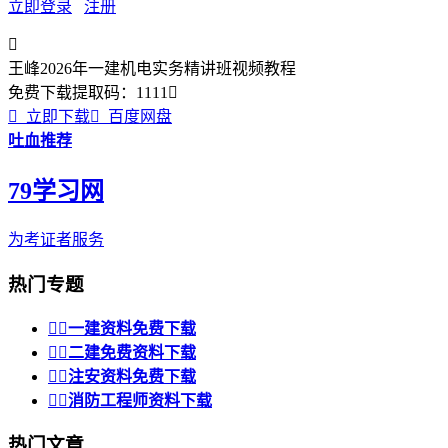
立即登录
注册

王峰2026年一建机电实务精讲班视频教程
免费下载
提取码：
1111


立即下载

百度网盘
吐血推荐
79学习网
为考证者服务
热门专题


一建资料免费下载


二建免费资料下载


注安资料免费下载


消防工程师资料下载
热门文章