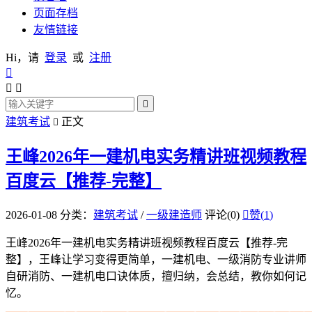
页面存档
友情链接
Hi，请
登录
或
注册




建筑考试
正文

王峰2026年一建机电实务精讲班视频教程
百度云【推荐-完整】
2026-01-08
分类：
建筑考试
/
一级建造师
评论(0)

赞(
1
)
王峰2026年一建机电实务精讲班视频教程百度云【推荐-完
整】，王峰让学习变得更简单，一建机电、一级消防专业讲师
自研消防、一建机电口诀体质，擅归纳，会总结，教你如何记
忆。