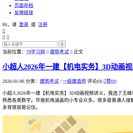
页面存档
友情链接
Hi，请
登录
或
注册




当前位置：
79学习网
建筑考试
正文


小超人2026年一建【机电实务】3D动画
2026-01-06
分类：
建筑考试
/
一级建造师
评论(0)

赞(
0
)
小超人2026年一建【机电实务】3D动画视频讲义，我选了
熟悉各类数字。毕竟机电涵盖的小专业众多，很多是普通人接
多背很容易记住。