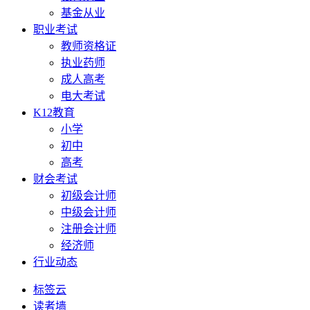
基金从业
职业考试
教师资格证
执业药师
成人高考
电大考试
K12教育
小学
初中
高考
财会考试
初级会计师
中级会计师
注册会计师
经济师
行业动态
标签云
读者墙