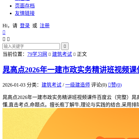
页面存档
友情链接
Hi，请
登录
或
注册




当前位置：
79学习网
建筑考试
正文


晁高点2026年一建市政实务精讲班视频
2026-01-03
分类：
建筑考试
/
一级建造师
评论(0)

赞(
0
)
晁高点2026年一建市政实务精讲班视频课件百度云（完整）晁
懂,直击考点,命题点。擅长庖丁解牛,理论与实践的结合,采用