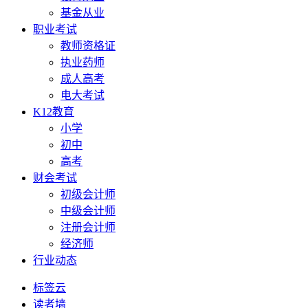
基金从业
职业考试
教师资格证
执业药师
成人高考
电大考试
K12教育
小学
初中
高考
财会考试
初级会计师
中级会计师
注册会计师
经济师
行业动态
标签云
读者墙