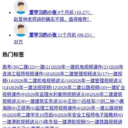
爱学习的小张
9个月前 (10-27)：
赵爱林老师讲的确实不错，值得推荐！
爱学习的小张
11个月前 (09-25)：
对方
热门标签
高考
(39)
二建
(22)
一建
(21)
2026年一建机电视频课件
(21)
2026年
咨询工程师视频课件
(18)
2026年二建管理视频讲义
(17)
一建视
频
(14)
2026年二建机电视频讲义
(14)
2026年一建管理视频讲义
(14)
2026年一建法规视频
(12)
2026年二建公路视频
(10)
一建矿业
视频课件
(9)
2026年监理水利案例视频讲义
(8)
2026年二建建筑
视频讲义
(8)
一建建筑实务讲义
(8)
王欣
(7)
吕桂军
(7)
刘二林
(7)
黄
海刚
(6)
王硕男
(6)
监理工程师视频课件
(6)
2026年一建公路视频
(6)
2026年二建学天10页纸
(6)
2026年安全工程师电子版教材
(6)
一建港航视频讲义
(5)
陈冬铭一建港航视频
(5)
一建铁路视频讲