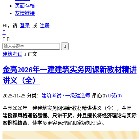
页面存档
友情链接
Hi，请
登录
或
注册




建筑考试
正文

金亮2026年一建建筑实务网课新教材精讲
讲义（全）
2025-11-25
分类：
建筑考试
/
一级建造师
评论(0)

赞(
0
)
金亮2026年一建建筑实务网课新教材精讲讲义（全），金亮一
建
授课风格通俗易懂、只讲干货
，
并且擅长将经济理论与实际
案例相结合
，使学员更容易理解和掌握知识点。