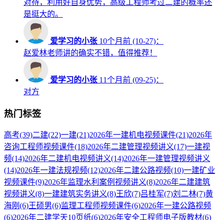
对待，利用好自身优势，高级工程师考过二建的概率还
是挺大的。
爱学习的小张
10个月前 (10-27)：
赵爱林老师讲的确实不错，值得推荐！
爱学习的小张
11个月前 (09-25)：
对方
热门标签
高考
(39)
二建
(22)
一建
(21)
2026年一建机电视频课件
(21)
2026年
咨询工程师视频课件
(18)
2026年二建管理视频讲义
(17)
一建视
频
(14)
2026年二建机电视频讲义
(14)
2026年一建管理视频讲义
(14)
2026年一建法规视频
(12)
2026年二建公路视频
(10)
一建矿业
视频课件
(9)
2026年监理水利案例视频讲义
(8)
2026年二建建筑
视频讲义
(8)
一建建筑实务讲义
(8)
王欣
(7)
吕桂军
(7)
刘二林
(7)
黄
海刚
(6)
王硕男
(6)
监理工程师视频课件
(6)
2026年一建公路视频
(6)
2026年二建学天10页纸
(6)
2026年安全工程师电子版教材
(6)