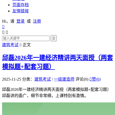
页面存档
友情链接
Hi，请
登录
或
注册




建筑考试
正文

邱磊2026年一建经济精讲两天面授（两套
模拟题+配套习题）
2025-11-25
分类：
建筑考试
/
一级建造师
评论(0)

赞(
0
)
邱磊2026年一建经济精讲两天面授（两套模拟题+配套习题）
邱磊讲的面广，细节非常细，上课特别有激情。