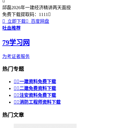

邱磊2026年一建经济精讲两天面授
免费下载
提取码：
1111


立即下载

百度网盘
吐血推荐
79学习网
为考证者服务
热门专题


一建资料免费下载


二建免费资料下载


注安资料免费下载


消防工程师资料下载
热门文章