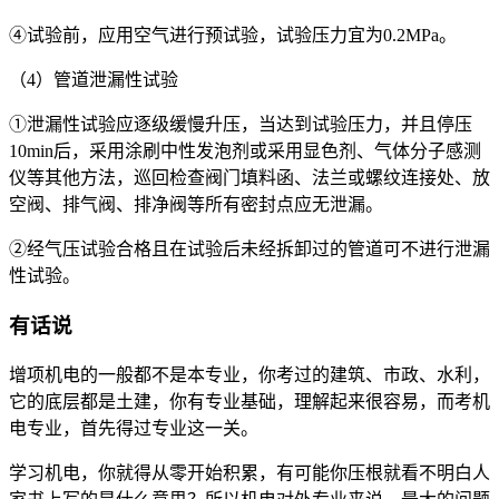
④试验前，应用空气进行预试验，试验压力宜为0.2MPa。
（4）管道泄漏性试验
①泄漏性试验应逐级缓慢升压，当达到试验压力，并且停压
10min后，采用涂刷中性发泡剂或采用显色剂、气体分子感测
仪等其他方法，巡回检查阀门填料函、法兰或螺纹连接处、放
空阀、排气阀、排净阀等所有密封点应无泄漏。
②经气压试验合格且在试验后未经拆卸过的管道可不进行泄漏
性试验。
有话说
增项机电的一般都不是本专业，你考过的建筑、市政、水利，
它的底层都是土建，你有专业基础，理解起来很容易，而考机
电专业，首先得过专业这一关。
学习机电，你就得从零开始积累，有可能你压根就看不明白人