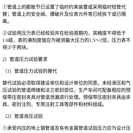
①管道上的膨胀节已设置了临时约束装置或采用临时短管代
替；管道上的安全阀、爆破片及仪表元件等已经拆下或已隔
离。
②试验用压力表已经校验并在检验周期内，其精度不得低于
1.6级，表的满刻度值应为被测最大压力的1.5～2倍，压力表不
得少于两块。
2）管道压力试验要求
（1）管道压力试验的替代
替代试验必须取得建设单位和设计单位的同意。未经液压和气
压试验的管道焊缝和法兰密封部位，生产车间可配备相应的预
保带压密封夹具对管道泄漏进行处理。预保带压密封夹具由夹
具、密封注剂、专用注射工具等部件和材料组成。
（2）管道液压试验
①承受内压的地上钢管道及有色金属管道试验压力应为设计压