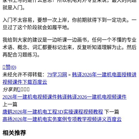
家书上写的是什么意思？所以机电对外专业来说，最大的问题
就是入门。
入门不太容易，要想一次上岸，你前期就得下到一定功夫。一
旦过了这个阶段就会如履平地。
我给到大家的建议是一边听课一边画书，任何一个不懂的专业
术语、概念、词汇都要标记出来，反复听知道理解为止。然后
再配合习题练习。

赞(
0
)
未经允许不得转载：
79学习网
»
韩译2026年一建机电面授精讲
视频课件下载百度云
分享到




2026年一建机电视频课件
韩译
韩译2026一建机电视频课件
上一篇
唐鹤2026年一建机电工程3D实操课程视频教程
下一篇
高扬2026年一建机电实务案例专项教学视频讲义百度云
相关推荐