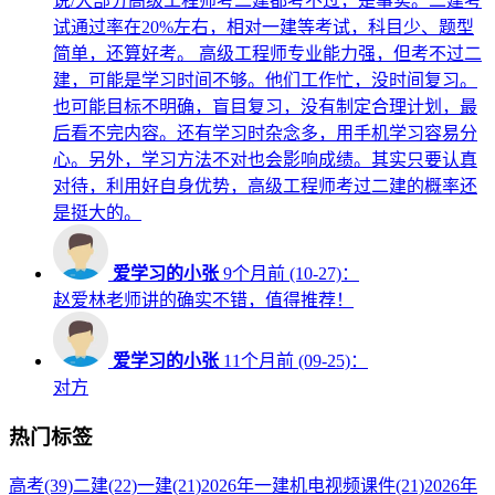
说/大部分高级工程师考二建都考不过，是事实。二建考
试通过率在20%左右，相对一建等考试，科目少、题型
简单，还算好考。 高级工程师专业能力强，但考不过二
建，可能是学习时间不够。他们工作忙，没时间复习。
也可能目标不明确，盲目复习，没有制定合理计划，最
后看不完内容。还有学习时杂念多，用手机学习容易分
心。另外，学习方法不对也会影响成绩。其实只要认真
对待，利用好自身优势，高级工程师考过二建的概率还
是挺大的。
爱学习的小张
9个月前 (10-27)：
赵爱林老师讲的确实不错，值得推荐！
爱学习的小张
11个月前 (09-25)：
对方
热门标签
高考
(39)
二建
(22)
一建
(21)
2026年一建机电视频课件
(21)
2026年