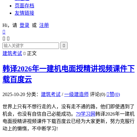
页面存档
友情链接
Hi，请
登录
或
注册




建筑考试
正文

韩译2026年一建机电面授精讲视频课件下
载百度云
2025-10-20
分类：
建筑考试
/
一级建造师
评论(0)

赞(
0
)
世界上只有不想行走的人，没有走不通的路，他们即使遇到了
机会，也没有自信自己必能成功。
79学习网
韩译2026年一建机
电面授精讲视频课件下载百度云已经为大家更新，努力克服行
动上的懒惰，不中断学习!