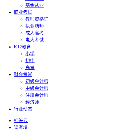
基金从业
职业考试
教师资格证
执业药师
成人高考
电大考试
K12教育
小学
初中
高考
财会考试
初级会计师
中级会计师
注册会计师
经济师
行业动态
标签云
读者墙