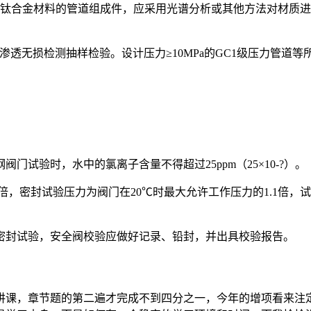
及钛合金材料的管道组成件，应采用光谱分析或其他方法对材质
渗透无损检测抽样检验。设计压力≥10MPa的GC1级压力管道
试验时，水中的氯离子含量不得超过25ppm（25×10-?）。
倍，密封试验压力为阀门在20℃时最大允许工作压力的1.1倍，
密封试验，安全阀校验应做好记录、铅封，并出具校验报告。
精讲课，章节题的第二遍才完成不到四分之一，今年的增项看来注