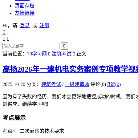
页面存档
友情链接
Hi，请
登录
或
注册




当前位置：
79学习网
建筑考试
正文


高扬2026年一建机电实务案例专项教学
2025-10-20
分类：
建筑考试
/
一级建造师
评论(0)

赞(
0
)
因为有了失败的经历，我们才会更好地把握成功的时机，我们
到渠成，继续学习吧!
考点展示
考点4：二次灌浆的技术要求