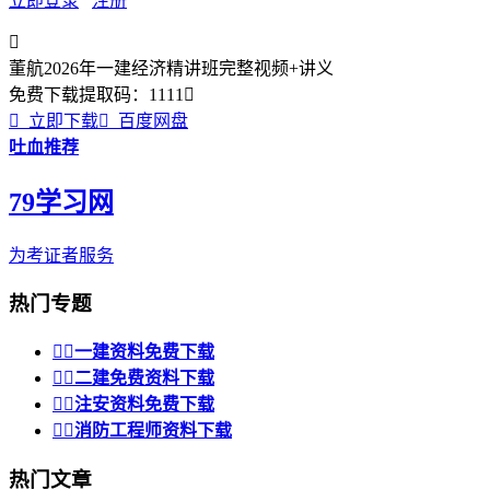
立即登录
注册

董航2026年一建经济精讲班完整视频+讲义
免费下载
提取码：
1111


立即下载

百度网盘
吐血推荐
79学习网
为考证者服务
热门专题


一建资料免费下载


二建免费资料下载


注安资料免费下载


消防工程师资料下载
热门文章