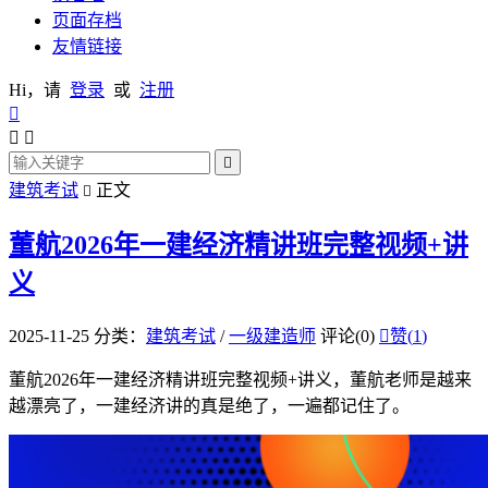
页面存档
友情链接
Hi，请
登录
或
注册




建筑考试
正文

董航2026年一建经济精讲班完整视频+讲
义
2025-11-25
分类：
建筑考试
/
一级建造师
评论(0)

赞(
1
)
董航2026年一建经济精讲班完整视频+讲义，董航老师是越来
越漂亮了，一建经济讲的真是绝了，一遍都记住了。