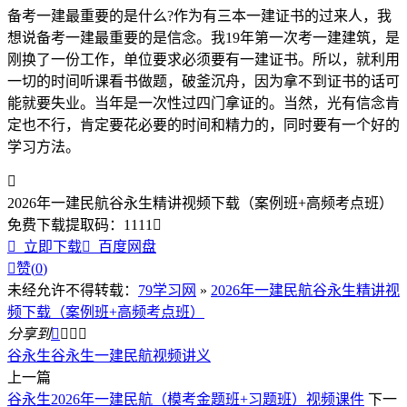
备考一建最重要的是什么?作为有三本一建证书的过来人，我
想说备考一建最重要的是信念。我19年第一次考一建建筑，是
刚换了一份工作，单位要求必须要有一建证书。所以，就利用
一切的时间听课看书做题，破釜沉舟，因为拿不到证书的话可
能就要失业。当年是一次性过四门拿证的。当然，光有信念肯
定也不行，肯定要花必要的时间和精力的，同时要有一个好的
学习方法。

2026年一建民航谷永生精讲视频下载（案例班+高频考点班）
免费下载
提取码：
1111


立即下载

百度网盘

赞(
0
)
未经允许不得转载：
79学习网
»
2026年一建民航谷永生精讲视
频下载（案例班+高频考点班）
分享到




谷永生
谷永生一建民航视频讲义
上一篇
谷永生2026年一建民航（模考金题班+习题班）视频课件
下一