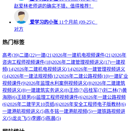
赵爱林老师讲的确实不错，值得推荐！
爱学习的小张
11个月前 (09-25)：
对方
热门标签
高考
(39)
二建
(22)
一建
(21)
2026年一建机电视频课件
(21)
2026年
咨询工程师视频课件
(18)
2026年二建管理视频讲义
(17)
一建视
频
(14)
2026年二建机电视频讲义
(14)
2026年一建管理视频讲义
(14)
2026年一建法规视频
(12)
2026年二建公路视频
(10)
一建矿业
视频课件
(9)
2026年监理水利案例视频讲义
(8)
2026年二建建筑
视频讲义
(8)
一建建筑实务讲义
(8)
王欣
(7)
吕桂军
(7)
刘二林
(7)
黄
海刚
(6)
王硕男
(6)
监理工程师视频课件
(6)
2026年一建公路视频
(6)
2026年二建学天10页纸
(6)
2026年安全工程师电子版教材
(6)
一建港航视频讲义
(5)
陈冬铭一建港航视频
(5)
一建铁路视频讲
义
(5)
龙炎飞
(5)
李娜
(5)
陈晨
(5)