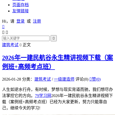
页面存档
友情链接
Hi，请
登录
或
注册




建筑考试
正文

2026年一建民航谷永生精讲视频下载（案
例班+高频考点班）
2026-01-28
分类：
建筑考试
/
一级建造师
评论(0)

赞(
0
)
人生如逆水行舟，有时候，梦想与现实背道而驰，我们想尽办
法掌控它的方向。
79学习网
2026年一建民航谷永生精讲视频下
载（案例班+高频考点班）已经为大家更新，努力只能靠自
己，继续今天的学习!