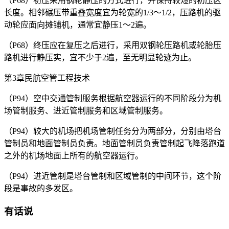
（P68）初压采用钢轮静压的方式进行，并保持较短的初压区
长度。相邻碾压带重叠宽度宜为轮宽的1/3～1/2，压路机的驱
动轮应面向摊铺机，通常宜静压1～2遍。
（P68）终压应在复压之后进行，采用双钢轮压路机或轮胎压
路机进行静压实，宜不少于2遍，至无明显轮迹为止。
第3章民航空管工程技术
（P94）空中交通管制服务根据航空器运行的不同阶段分为机
场管制服务、进近管制服务和区域管制服务。
（P94）较大的机场把机场管制任务分为两部分，分别由塔台
管制员和地面管制员负责。地面管制员负责管制起飞降落跑道
之外的机场地面上所有的航空器运行。
（P94）进近管制是塔台管制和区域管制的中间环节，这个阶
段是事故的多发区。
有话说