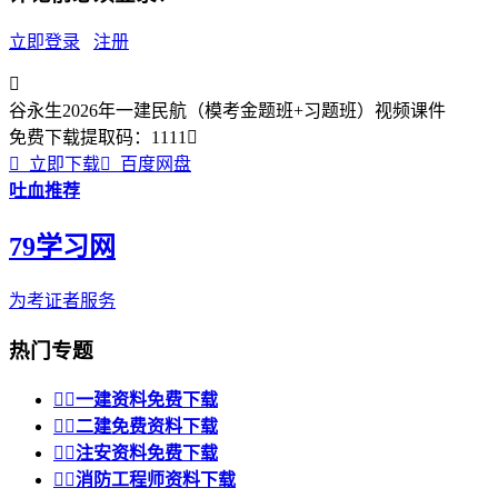
立即登录
注册

谷永生2026年一建民航（模考金题班+习题班）视频课件
免费下载
提取码：
1111


立即下载

百度网盘
吐血推荐
79学习网
为考证者服务
热门专题


一建资料免费下载


二建免费资料下载


注安资料免费下载


消防工程师资料下载