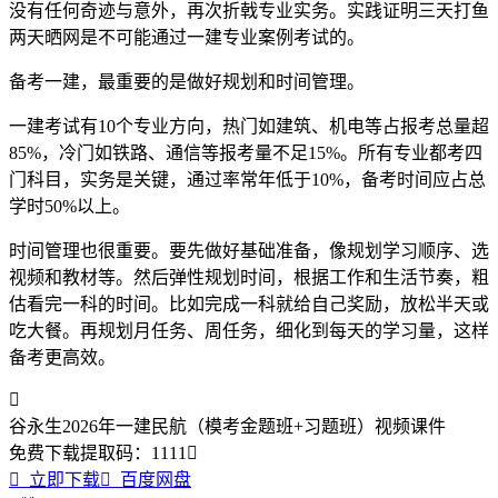
没有任何奇迹与意外，再次折戟专业实务。实践证明三天打鱼
两天晒网是不可能通过一建专业案例考试的。
备考一建，最重要的是做好规划和时间管理。
一建考试有10个专业方向，热门如建筑、机电等占报考总量超
85%，冷门如铁路、通信等报考量不足15%。所有专业都考四
门科目，实务是关键，通过率常年低于10%，备考时间应占总
学时50%以上。
时间管理也很重要。要先做好基础准备，像规划学习顺序、选
视频和教材等。然后弹性规划时间，根据工作和生活节奏，粗
估看完一科的时间。比如完成一科就给自己奖励，放松半天或
吃大餐。再规划月任务、周任务，细化到每天的学习量，这样
备考更高效。

谷永生2026年一建民航（模考金题班+习题班）视频课件
免费下载
提取码：
1111


立即下载

百度网盘