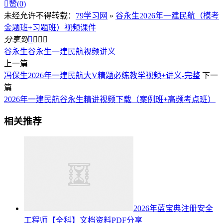

赞(
0
)
未经允许不得转载：
79学习网
»
谷永生2026年一建民航（模考
金题班+习题班）视频课件
分享到




谷永生
谷永生一建民航视频讲义
上一篇
冯保生2026年一建民航大V精题必练教学视频+讲义-完整
下一
篇
2026年一建民航谷永生精讲视频下载（案例班+高频考点班）
相关推荐
2026年蓝宝典注册安全
工程师【全科】文档资料PDF分享