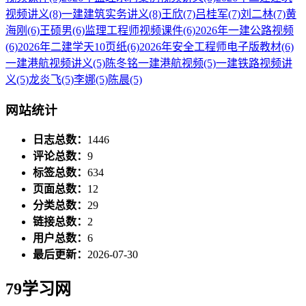
视频讲义
(8)
一建建筑实务讲义
(8)
王欣
(7)
吕桂军
(7)
刘二林
(7)
黄
海刚
(6)
王硕男
(6)
监理工程师视频课件
(6)
2026年一建公路视频
(6)
2026年二建学天10页纸
(6)
2026年安全工程师电子版教材
(6)
一建港航视频讲义
(5)
陈冬铭一建港航视频
(5)
一建铁路视频讲
义
(5)
龙炎飞
(5)
李娜
(5)
陈晨
(5)
网站统计
日志总数：
1446
评论总数：
9
标签总数：
634
页面总数：
12
分类总数：
29
链接总数：
2
用户总数：
6
最后更新：
2026-07-30
79学习网