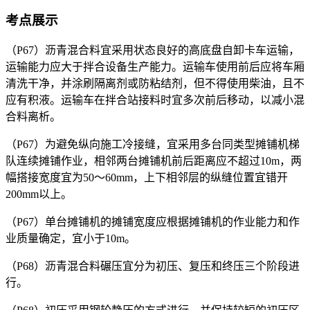
考点展示
（P67）沥青混合料宜采用状态良好的高底盘自卸卡车运输，
运输能力应大于拌合设备生产能力。运输车使用前后应将车厢
清洗干净，并涂刷隔离剂或防粘结剂，但不得使用柴油，且不
应有积液。运输车在拌合站接料时宜多次前后移动，以减小混
合料离析。
（P67）为避免纵向施工冷接缝，宜采用多台同类型摊铺机梯
队连续摊铺作业，相邻两台摊铺机前后距离应不超过10m，两
幅搭接宽度宜为50～60mm，上下相邻层的纵缝位置宜错开
200mm以上。
（P67）单台摊铺机的摊铺宽度应根据摊铺机的作业能力和作
业质量确定，宜小于10m。
（P68）沥青混合料碾压宜分为初压、复压和终压三个阶段进
行。