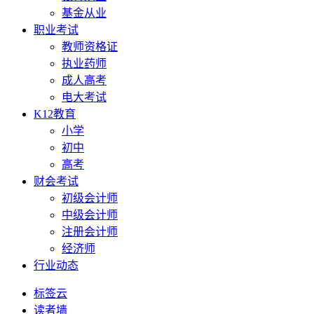
基金从业
职业考试
教师资格证
执业药师
成人高考
电大考试
K12教育
小学
初中
高考
财会考试
初级会计师
中级会计师
注册会计师
经济师
行业动态
标签云
读者墙