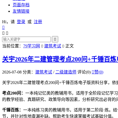
页面存档
友情链接
Hi，请
登录
或
注册




当前位置：
79学习网
建筑考试
正文


关宇2026年二建管理考点200问+千锤百
2026-07-08
分类：
建筑考试
/
二级建造师
评论(0)

赞(
0
)
关宇2026年二建管理考点200问+千锤百炼电子版资料分
考点200问：
一本纯记忆类的教辅用书，适用于全阶段记忆学习
的教学经验、真题研究、政策导向等因素，分析研究出必背的
千锤百炼：
一本纯练习类的教辅用书，适用于第二阶段·炼。
节，并针对性地查漏补缺。帮助考生快速掌握考试基础分值。