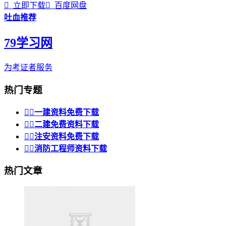

立即下载

百度网盘
吐血推荐
79学习网
为考证者服务
热门专题


一建资料免费下载


二建免费资料下载


注安资料免费下载


消防工程师资料下载
热门文章