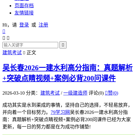
页面存档
友情链接
Hi，请
登录
或
注册




建筑考试
正文

吴长春2026一建水利高分指南：真题解析
+突破点睛视频+案例必背200问课件
2026-03-10
分类：
建筑考试
/
一级建造师
评论(0)

赞(
0
)
成功其实是水到渠成的事情，坚持自己的选择，不轻易放弃，
并向着一个目标努力。
79学习网
吴长春2026一建水利高分指
南：真题解析+突破点睛视频+案例必背200问课件已经为大家
更新，每一日的努力都是在为成功作铺垫!