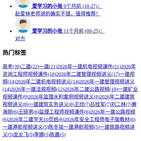
爱学习的小张
9个月前 (10-27)：
赵爱林老师讲的确实不错，值得推荐！
爱学习的小张
11个月前 (09-25)：
对方
热门标签
高考
(39)
二建
(22)
一建
(21)
2026年一建机电视频课件
(21)
2026年
咨询工程师视频课件
(18)
2026年二建管理视频讲义
(17)
一建视
频
(14)
2026年二建机电视频讲义
(14)
2026年一建管理视频讲义
(14)
2026年一建法规视频
(12)
2026年二建公路视频
(10)
一建矿业
视频课件
(9)
2026年监理水利案例视频讲义
(8)
2026年二建建筑
视频讲义
(8)
一建建筑实务讲义
(8)
王欣
(7)
吕桂军
(7)
刘二林
(7)
黄
海刚
(6)
王硕男
(6)
监理工程师视频课件
(6)
2026年一建公路视频
(6)
2026年二建学天10页纸
(6)
2026年安全工程师电子版教材
(6)
一建港航视频讲义
(5)
陈冬铭一建港航视频
(5)
一建铁路视频讲
义
(5)
龙炎飞
(5)
李娜
(5)
陈晨
(5)