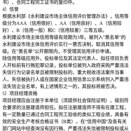
书）、合同工程完工证书的复印件。
4）信誉
根据水利部《水利建设市场主体信用评价管理办法》，信用等
级分为AAA（信用很好）、AA（信用良好）、A（信用较
好）、B（信用一般）和C（信用较差）三等五级。
水利建设市场主体信用等级有效期为3年。被列入”黑名单”的
水利建设市场主体信用评价实行一票否决制，取消其信用等
级。在”黑名单”公开期限内，不受理其信用评价申请。
除信用等级应用外，投标单位及其法定代表人、拟任项目负责
人开标前有行贿犯罪记录，投标单位被列入政府采购严重违法
失信行为记录名单且被限制投标的、重大税收违法案件当事
人、失信被执行人或在国家企业信用信息公示系统列入严重违
法失信企业名单，有上述情形之一的，其投标将被否决。
5）项目经理资格
项目经理应由注册于本单位（须提供社会保险证明）、级别符
合要求的注册建造师担任。拟任注册建造师不得有在建工程，
有一定数量已通过合同工程完工验收的类似工程业绩，具备有
效的安全生产考核合格证书（B类），在”信用中国”及各有关
部门网站中经查询没有因行贿、严重违法失信被限制投标或从