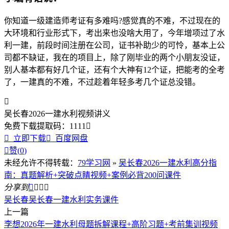
你知道一级建造师考证有多难吗?感觉真的不难，不过现在的
大环境和行业形式下，考出来也没啥大用了，今年增项过了水
利一建，前段时间注册在公司，证书补助少的可怜，基本上公
司都不缺证，我在的项目上，除了刚毕业的两个小朋友没证，
别人基本都有好几个证，还有个大神有12个证，把能考的全考
了，一建真的不难，不过趁着年轻多考几个证总没错。

吴长春2026一建水利视频讲义
免费下载
提取码：
1111


立即下载

百度网盘

赞(
0
)
未经允许不得转载：
79学习网
»
吴长春2026一建水利高分指
南：真题解析+突破点睛视频+案例必背200问课件
分享到




吴长春
吴长春一建水利实务课件
上一篇
李想2026年一建水利母题拆解课程+高阶习题+考前集训视频