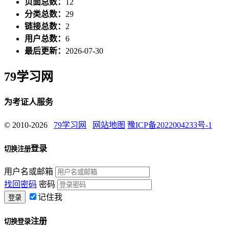
页面总数：
12
分类总数：
29
链接总数：
2
用户总数：
6
最后更新：
2026-07-30
79学习网
为考证人服务
© 2010-2026
79学习网
网站地图
豫ICP备2022004233号-1
登录
切换注册
用户名或邮箱
找回密码
密码
记住我
注册
切换登录