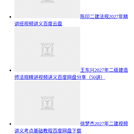
陈印二建法规2027年精
讲班视频讲义百度云盘
王东兴2027年二级建造
师法规精讲视频讲义百度网盘分享（50讲）
徐梦杰2027年二建视频
讲义考点基础教程百度网盘下载