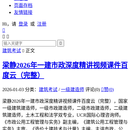
页面存档
友情链接
Hi，请
登录
或
注册




建筑考试
正文

梁静2026年一建市政深度精讲视频课件百
度云（完整）
2026-01-03
分类：
建筑考试
/
一级建造师
评论(0)

赞(
0
)
梁静2026年一建市政深度精讲视频课件百度云（完整），国家
一级建筑建造师，一级市政建造师，二级市政建造师，二级建
筑建造师，土木工程和法学双专业，UCR国际心理咨询师。
《市政公用工程管理与实务》副主编，《建筑公用工程管理与
实务》主审，《造价土建技术与计量》主编，主讲市政，公