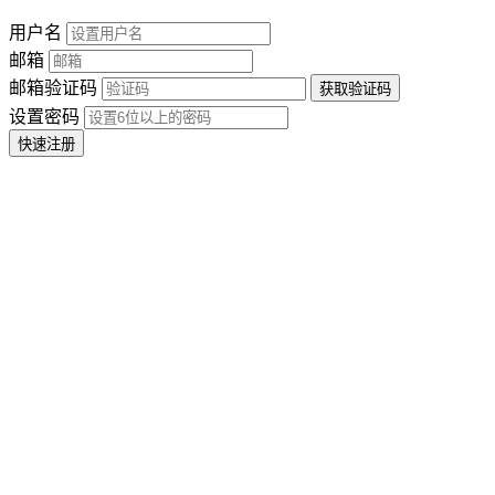
用户名
邮箱
邮箱验证码
设置密码