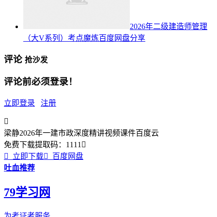
2026年二级建造师管理
（大V系列）考点魔炼百度网盘分享
评论
抢沙发
评论前必须登录！
立即登录
注册

梁静2026年一建市政深度精讲视频课件百度云
免费下载
提取码：
1111


立即下载

百度网盘
吐血推荐
79学习网
为考证者服务