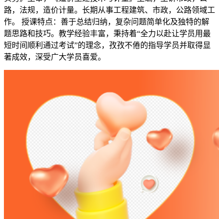
路，法规，造价计量。长期从事工程建筑、市政，公路领域工
作。 授课特点：善于总结归纳，复杂问题简单化及独特的解
题思路和技巧。教学经验丰富，秉持着“全力以赴让学员用最
短时间顺利通过考试”的理念，孜孜不倦的指导学员并取得显
著成效，深受广大学员喜爱。