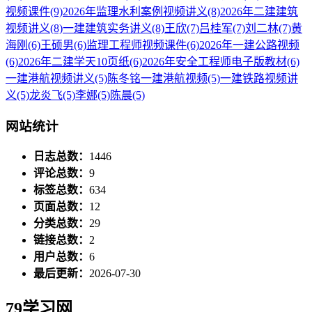
视频课件
(9)
2026年监理水利案例视频讲义
(8)
2026年二建建筑
视频讲义
(8)
一建建筑实务讲义
(8)
王欣
(7)
吕桂军
(7)
刘二林
(7)
黄
海刚
(6)
王硕男
(6)
监理工程师视频课件
(6)
2026年一建公路视频
(6)
2026年二建学天10页纸
(6)
2026年安全工程师电子版教材
(6)
一建港航视频讲义
(5)
陈冬铭一建港航视频
(5)
一建铁路视频讲
义
(5)
龙炎飞
(5)
李娜
(5)
陈晨
(5)
网站统计
日志总数：
1446
评论总数：
9
标签总数：
634
页面总数：
12
分类总数：
29
链接总数：
2
用户总数：
6
最后更新：
2026-07-30
79学习网