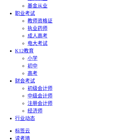
基金从业
职业考试
教师资格证
执业药师
成人高考
电大考试
K12教育
小学
初中
高考
财会考试
初级会计师
中级会计师
注册会计师
经济师
行业动态
标签云
读者墙