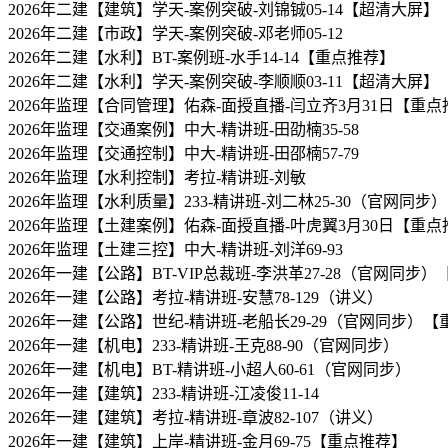
2026年二建【建筑】学天-案例突破-刘锦铖05-14【超清大屏】
2026年二建【市政】学天-案例突破-邓老师05-12
2026年二建【水利】BT-案例班-水手14-14【重点推荐】
2026年二建【水利】学天-案例突破-李顺顺03-11【超清大屏】
2026年监理【合同管理】佑森-面授直播-闫立齐3月31日【重
2026年监理【交通案例】中大-精讲班-田劭楠35-58
2026年监理【交通控制】中大-精讲班-田邵楠57-79
2026年监理【水利控制】考拉-精讲班-刘敏
2026年监理【水利质量】233-精讲班-刘二林25-30（官网同步）
2026年监理【土建案例】佑森-面授直播-叶虎翼3月30日【重
2026年监理【土建三控】中大-精讲班-刘洋69-93
2026年一建【公路】BT-VIP总裁班-李洪革27-28（官网同步
2026年一建【公路】考拉-精讲班-安慧78-129（讲义）
2026年一建【公路】世纪-精讲班-老船长29-29（官网同步）
2026年一建【机电】233-精讲班-王克88-90（官网同步）
2026年一建【机电】BT-精讲班-小超人60-61（官网同步）
2026年一建【建筑】233-精讲班-江凌俊11-14
2026年一建【建筑】考拉-精讲班-章波82-107（讲义）
2026年一建【建筑】上岸-精讲班-金月69-75【重点推荐】