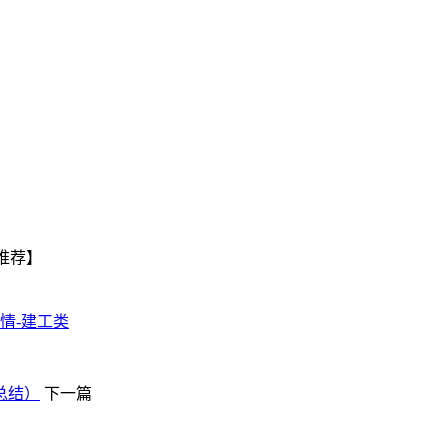
点推荐】
详情-建工类
总结）
下一篇