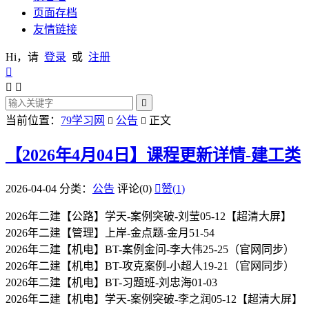
页面存档
友情链接
Hi，请
登录
或
注册




当前位置：
79学习网
公告
正文


【2026年4月04日】课程更新详情-建工类
2026-04-04
分类：
公告
评论(0)

赞(
1
)
2026年二建【公路】学天-案例突破-刘莹05-12【超清大屏】
2026年二建【管理】上岸-金点题-金月51-54
2026年二建【机电】BT-案例金问-李大伟25-25（官网同步）
2026年二建【机电】BT-攻克案例-小超人19-21（官网同步）
2026年二建【机电】BT-习题班-刘忠海01-03
2026年二建【机电】学天-案例突破-李之润05-12【超清大屏】