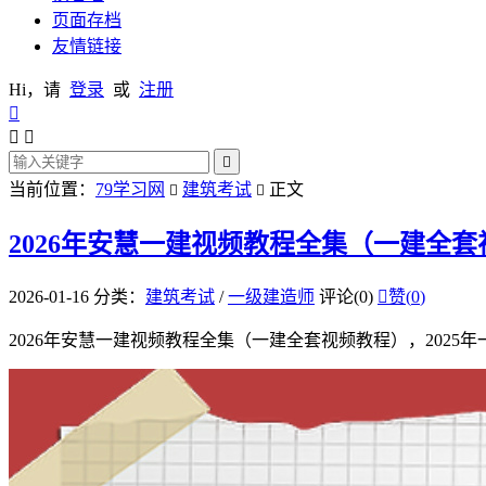
页面存档
友情链接
Hi，请
登录
或
注册




当前位置：
79学习网
建筑考试
正文


2026年安慧一建视频教程全集（一建全
2026-01-16
分类：
建筑考试
/
一级建造师
评论(0)

赞(
0
)
2026年安慧一建视频教程全集（一建全套视频教程），20