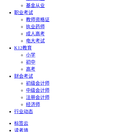
基金从业
职业考试
教师资格证
执业药师
成人高考
电大考试
K12教育
小学
初中
高考
财会考试
初级会计师
中级会计师
注册会计师
经济师
行业动态
标签云
读者墙