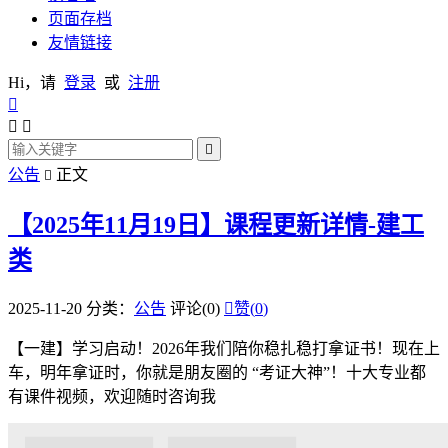
页面存档
友情链接
Hi，请
登录
或
注册




公告
正文

【2025年11月19日】课程更新详情-建工
类
2025-11-20
分类：
公告
评论(0)

赞(
0
)
【一建】学习启动！2026年我们陪你稳扎稳打拿证书！现在上
车，明年拿证时，你就是朋友圈的 “考证大神”！十大专业都
有课件视频，欢迎随时咨询我