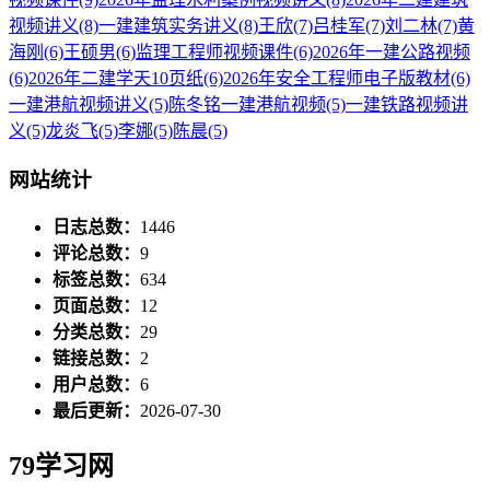
视频讲义
(8)
一建建筑实务讲义
(8)
王欣
(7)
吕桂军
(7)
刘二林
(7)
黄
海刚
(6)
王硕男
(6)
监理工程师视频课件
(6)
2026年一建公路视频
(6)
2026年二建学天10页纸
(6)
2026年安全工程师电子版教材
(6)
一建港航视频讲义
(5)
陈冬铭一建港航视频
(5)
一建铁路视频讲
义
(5)
龙炎飞
(5)
李娜
(5)
陈晨
(5)
网站统计
日志总数：
1446
评论总数：
9
标签总数：
634
页面总数：
12
分类总数：
29
链接总数：
2
用户总数：
6
最后更新：
2026-07-30
79学习网