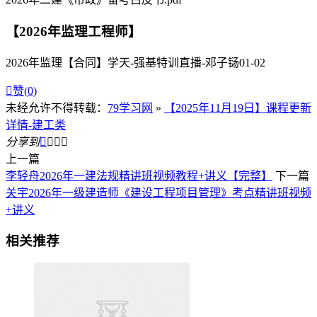
【2026年监理工程师】
2026年监理【合同】学天-强基特训直播-邓子铴01-02

赞(
0
)
未经允许不得转载：
79学习网
»
【2025年11月19日】课程更新
详情-建工类
分享到




上一篇
李轻舟2026年一建法规精讲班视频教程+讲义【完整】
下一篇
关宇2026年一级建造师《建设工程项目管理》考点精讲班视频
+讲义
相关推荐