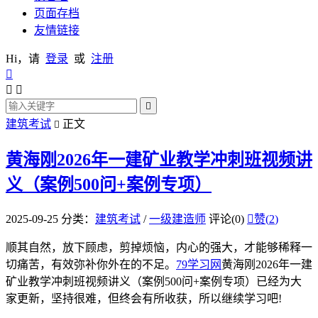
页面存档
友情链接
Hi，请
登录
或
注册




建筑考试
正文

黄海刚2026年一建矿业教学冲刺班视频讲
义（案例500问+案例专项）
2025-09-25
分类：
建筑考试
/
一级建造师
评论(0)

赞(
2
)
顺其自然，放下顾虑，剪掉烦恼，内心的强大，才能够稀释一
切痛苦，有效弥补你外在的不足。
79学习网
黄海刚2026年一建
矿业教学冲刺班视频讲义（案例500问+案例专项）已经为大
家更新，坚持很难，但终会有所收获，所以继续学习吧!