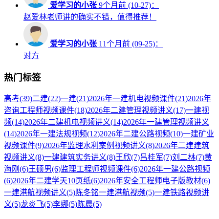
爱学习的小张
9个月前 (10-27)：
赵爱林老师讲的确实不错，值得推荐！
爱学习的小张
11个月前 (09-25)：
对方
热门标签
高考
(39)
二建
(22)
一建
(21)
2026年一建机电视频课件
(21)
2026年
咨询工程师视频课件
(18)
2026年二建管理视频讲义
(17)
一建视
频
(14)
2026年二建机电视频讲义
(14)
2026年一建管理视频讲义
(14)
2026年一建法规视频
(12)
2026年二建公路视频
(10)
一建矿业
视频课件
(9)
2026年监理水利案例视频讲义
(8)
2026年二建建筑
视频讲义
(8)
一建建筑实务讲义
(8)
王欣
(7)
吕桂军
(7)
刘二林
(7)
黄
海刚
(6)
王硕男
(6)
监理工程师视频课件
(6)
2026年一建公路视频
(6)
2026年二建学天10页纸
(6)
2026年安全工程师电子版教材
(6)
一建港航视频讲义
(5)
陈冬铭一建港航视频
(5)
一建铁路视频讲
义
(5)
龙炎飞
(5)
李娜
(5)
陈晨
(5)