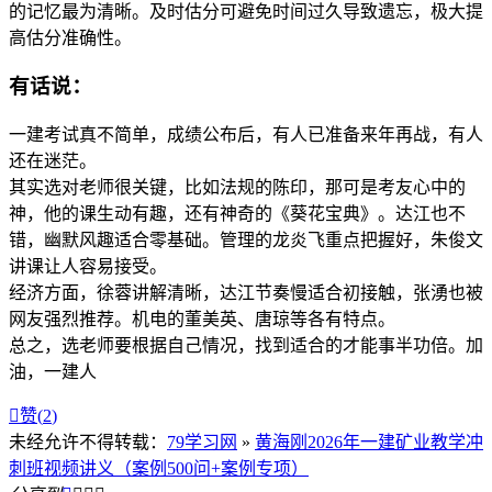
的记忆最为清晰。及时估分可避免时间过久导致遗忘，极大提
高估分准确性。
有话说：
一建考试真不简单，成绩公布后，有人已准备来年再战，有人
还在迷茫。
其实选对老师很关键，比如法规的陈印，那可是考友心中的
神，他的课生动有趣，还有神奇的《葵花宝典》。达江也不
错，幽默风趣适合零基础。管理的龙炎飞重点把握好，朱俊文
讲课让人容易接受。
经济方面，徐蓉讲解清晰，达江节奏慢适合初接触，张湧也被
网友强烈推荐。机电的董美英、唐琼等各有特点。
总之，选老师要根据自己情况，找到适合的才能事半功倍。加
油，一建人

赞(
2
)
未经允许不得转载：
79学习网
»
黄海刚2026年一建矿业教学冲
刺班视频讲义（案例500问+案例专项）