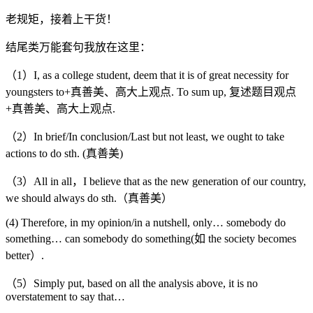
老规矩，接着上干货！
结尾类万能套句我放在这里：
（1）I, as a college student, deem that it is of great necessity for
youngsters to+真善美、高大上观点. To sum up, 复述题目观点
+真善美、高大上观点.
（2）In brief/In conclusion/Last but not least, we ought to take
actions to do sth. (真善美)
（3）All in all，I believe that as the new generation of our country,
we should always do sth.（真善美）
(4) Therefore, in my opinion/in a nutshell, only… somebody do
something… can somebody do something(如 the society becomes
better）.
（5）Simply put, based on all the analysis above, it is no
overstatement to say that…