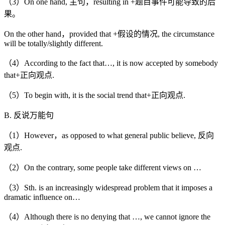
（3）On one hand, 主句，resulting in +题目事件可能导致的后
果。
On the other hand，provided that +假设的情况, the circumstance
will be totally/slightly different.
（4）According to the fact that…, it is now accepted by somebody
that+正向观点.
（5）To begin with, it is the social trend that+正向观点.
B. 反说万能句
（1）However，as opposed to what general public believe, 反向
观点.
（2）On the contrary, some people take different views on …
（3）Sth. is an increasingly widespread problem that it imposes a
dramatic influence on…
（4）Although there is no denying that …, we cannot ignore the