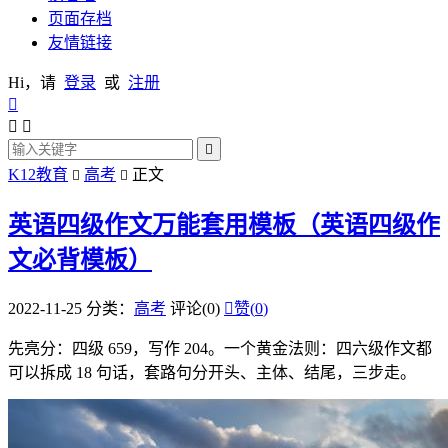
页面存档
友情链接
Hi，请
登录
或
注册




K12教育
高考
正文


英语四级作文万能套用模板（英语四级作
文必背模板）
2022-11-25
分类：
高考
评论(0)

赞(
0
)
先亮分：四级 659，写作 204。一个黄金法则：四六级作文都
可以拆成 18 句话，套路句分开头、主体、结尾，三步走。