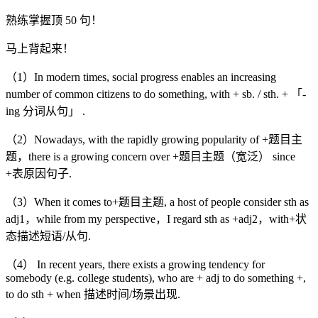
熟练掌握顶 50 句！
马上背起来！
（1）In modern times, social progress enables an increasing
number of common citizens to do something, with + sb. / sth. + 「-
ing 分词从句」 .
（2）Nowadays, with the rapidly growing popularity of +题目主
题，there is a growing concern over +题目主题（宽泛） since
+表原因句子.
（3）When it comes to+题目主题, a host of people consider sth as
adj1，while from my perspective，I regard sth as +adj2，with+状
态描述短语/从句.
（4） In recent years, there exists a growing tendency for
somebody (e.g. college students), who are + adj to do something +,
to do sth + when 描述时间/场景出现.