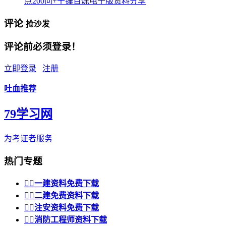
点200问+千锤百炼电子版资料分享
评论
抢沙发
评论前必须登录！
立即登录
注册
吐血推荐
79学习网
为考证者服务
热门专题


一建资料免费下载


二建免费资料下载


注安资料免费下载


消防工程师资料下载