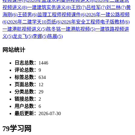
视频课件
(9)
2026年监理水利案例视频讲义
(8)
2026年二建建筑
视频讲义
(8)
一建建筑实务讲义
(8)
王欣
(7)
吕桂军
(7)
刘二林
(7)
黄
海刚
(6)
王硕男
(6)
监理工程师视频课件
(6)
2026年一建公路视频
(6)
2026年二建学天10页纸
(6)
2026年安全工程师电子版教材
(6)
一建港航视频讲义
(5)
陈冬铭一建港航视频
(5)
一建铁路视频讲
义
(5)
龙炎飞
(5)
李娜
(5)
陈晨
(5)
网站统计
日志总数：
1446
评论总数：
9
标签总数：
634
页面总数：
12
分类总数：
29
链接总数：
2
用户总数：
6
最后更新：
2026-07-30
79学习网