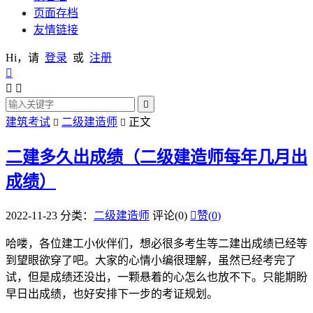
页面存档
友情链接
Hi，请
登录
或
注册




建筑考试
二级建造师
正文


二建多久出成绩（二级建造师每年几月出
成绩）
2022-11-23
分类：
二级建造师
评论(0)

赞(
0
)
哈喽，各位建工小伙伴们，想必很多考生等二建出成绩已经等
到望眼欲穿了吧。大家的心情小编很理解，虽然已经考完了
试，但是成绩还没出，一颗悬着的心怎么也放不下。只能期盼
早日出成绩，也好安排下一步的考证规划。