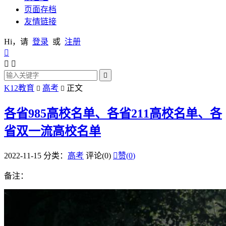
页面存档
友情链接
Hi，请
登录
或
注册




K12教育
高考
正文


各省985高校名单、各省211高校名单、各
省双一流高校名单
2022-11-15
分类：
高考
评论(0)

赞(
0
)
备注：