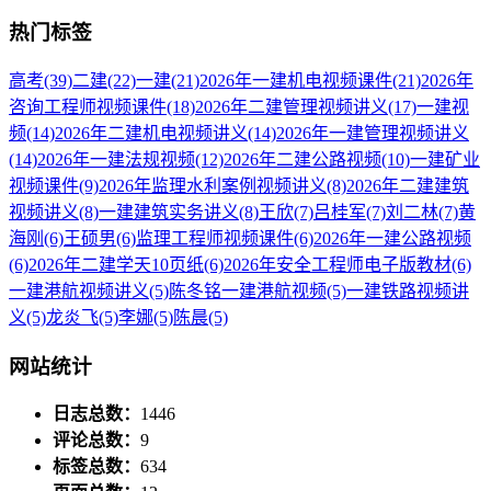
热门标签
高考
(39)
二建
(22)
一建
(21)
2026年一建机电视频课件
(21)
2026年
咨询工程师视频课件
(18)
2026年二建管理视频讲义
(17)
一建视
频
(14)
2026年二建机电视频讲义
(14)
2026年一建管理视频讲义
(14)
2026年一建法规视频
(12)
2026年二建公路视频
(10)
一建矿业
视频课件
(9)
2026年监理水利案例视频讲义
(8)
2026年二建建筑
视频讲义
(8)
一建建筑实务讲义
(8)
王欣
(7)
吕桂军
(7)
刘二林
(7)
黄
海刚
(6)
王硕男
(6)
监理工程师视频课件
(6)
2026年一建公路视频
(6)
2026年二建学天10页纸
(6)
2026年安全工程师电子版教材
(6)
一建港航视频讲义
(5)
陈冬铭一建港航视频
(5)
一建铁路视频讲
义
(5)
龙炎飞
(5)
李娜
(5)
陈晨
(5)
网站统计
日志总数：
1446
评论总数：
9
标签总数：
634