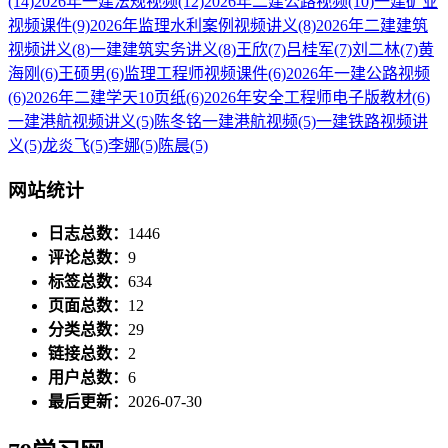
(14)
2026年一建法规视频
(12)
2026年二建公路视频
(10)
一建矿业
视频课件
(9)
2026年监理水利案例视频讲义
(8)
2026年二建建筑
视频讲义
(8)
一建建筑实务讲义
(8)
王欣
(7)
吕桂军
(7)
刘二林
(7)
黄
海刚
(6)
王硕男
(6)
监理工程师视频课件
(6)
2026年一建公路视频
(6)
2026年二建学天10页纸
(6)
2026年安全工程师电子版教材
(6)
一建港航视频讲义
(5)
陈冬铭一建港航视频
(5)
一建铁路视频讲
义
(5)
龙炎飞
(5)
李娜
(5)
陈晨
(5)
网站统计
日志总数：
1446
评论总数：
9
标签总数：
634
页面总数：
12
分类总数：
29
链接总数：
2
用户总数：
6
最后更新：
2026-07-30