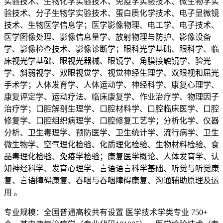
实验技术、生物化学实验技术、免疫学实验技术、微生物学实
验技术、分子生物学实验技术、蛋白质化学技术、电子显微镜
技术、生物医学信息学；医学影像物理、电工学、电子技术、
医学图像处理、影像信息量学、放射物理与防护、影像设备
学、影像检查技术、影像诊断学；眼科光学基础、眼科学、临
床视光学基础、眼视光器械、眼镜学、角膜接触镜学、验光
学、斜弱视学、双眼视觉学、视觉神经生理学、双眼视和屈光
手术学；人体发育学、人体运动学、神经科学、康复心理学、
康复评定学、运动疗法、临床康复学、作业治疗学、物理因子
治疗学；口腔解剖生理学、口腔材料学、口腔临床医学、口腔
修复学、口腔组织病理学、口腔修复工艺学；分析化学、仪器
分析、卫生毒理学、预防医学、卫生统计学、流行病学、卫生
微生物学、空气理化检验、化质理化检验、生物材料检验、食
品毒理化检验、免疫学检验；康复医学概论、人体发育学、认
知神经科学、发育心理学、言语语言科学基础、听觉与听觉康
复、言语障碍康复、吞咽与吞咽障碍康复、沟通辅助原理及运
用 。
专业规模：全国普通高校共有设置 医学技术学类专业 750+