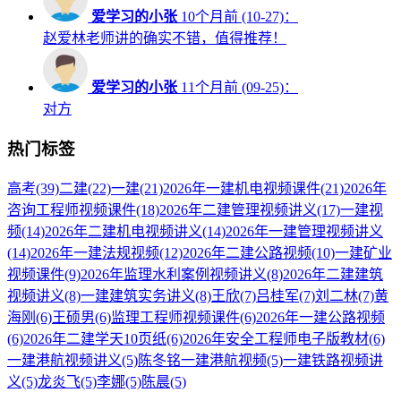
爱学习的小张
10个月前 (10-27)：
赵爱林老师讲的确实不错，值得推荐！
爱学习的小张
11个月前 (09-25)：
对方
热门标签
高考
(39)
二建
(22)
一建
(21)
2026年一建机电视频课件
(21)
2026年
咨询工程师视频课件
(18)
2026年二建管理视频讲义
(17)
一建视
频
(14)
2026年二建机电视频讲义
(14)
2026年一建管理视频讲义
(14)
2026年一建法规视频
(12)
2026年二建公路视频
(10)
一建矿业
视频课件
(9)
2026年监理水利案例视频讲义
(8)
2026年二建建筑
视频讲义
(8)
一建建筑实务讲义
(8)
王欣
(7)
吕桂军
(7)
刘二林
(7)
黄
海刚
(6)
王硕男
(6)
监理工程师视频课件
(6)
2026年一建公路视频
(6)
2026年二建学天10页纸
(6)
2026年安全工程师电子版教材
(6)
一建港航视频讲义
(5)
陈冬铭一建港航视频
(5)
一建铁路视频讲
义
(5)
龙炎飞
(5)
李娜
(5)
陈晨
(5)