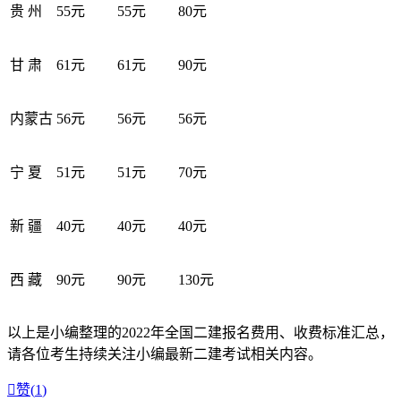
贵 州
55元
55元
80元
甘 肃
61元
61元
90元
内蒙古
56元
56元
56元
宁 夏
51元
51元
70元
新 疆
40元
40元
40元
西 藏
90元
90元
130元
以上是小编整理的2022年全国二建报名费用、收费标准汇总，
请各位考生持续关注小编最新二建考试相关内容。

赞(
1
)