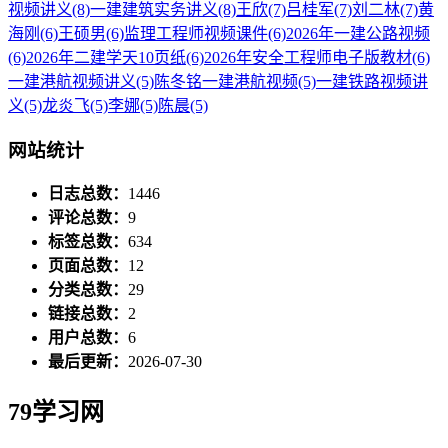
视频讲义
(8)
一建建筑实务讲义
(8)
王欣
(7)
吕桂军
(7)
刘二林
(7)
黄
海刚
(6)
王硕男
(6)
监理工程师视频课件
(6)
2026年一建公路视频
(6)
2026年二建学天10页纸
(6)
2026年安全工程师电子版教材
(6)
一建港航视频讲义
(5)
陈冬铭一建港航视频
(5)
一建铁路视频讲
义
(5)
龙炎飞
(5)
李娜
(5)
陈晨
(5)
网站统计
日志总数：
1446
评论总数：
9
标签总数：
634
页面总数：
12
分类总数：
29
链接总数：
2
用户总数：
6
最后更新：
2026-07-30
79学习网