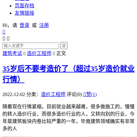
页面存档
友情链接
Hi，请
登录
或
注册




建筑考试
造价工程师
正文


35岁后不要考造价了（超过35岁造价就业
行情）
2022-12-02
分类：
造价工程师
评论(0)

赞(
1
)
随着现在行情紧缩，目前就业越来越难，很多做施工的，慢慢
的转入造价行业，而很多造价行业的人，又转向别的行业，今
年是建筑板块内卷比较严重的一年，毕竟建筑领域确实有非常
多的人