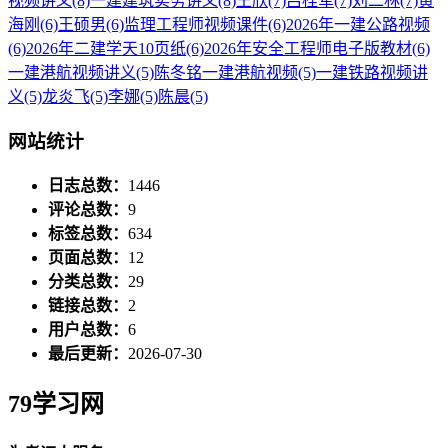
视频讲义
(8)
一建建筑实务讲义
(8)
王欣
(7)
吕桂军
(7)
刘二林
(7)
黄
海刚
(6)
王硕男
(6)
监理工程师视频课件
(6)
2026年一建公路视频
(6)
2026年二建学天10页纸
(6)
2026年安全工程师电子版教材
(6)
一建港航视频讲义
(5)
陈冬铭一建港航视频
(5)
一建铁路视频讲
义
(5)
龙炎飞
(5)
李娜
(5)
陈晨
(5)
网站统计
日志总数：
1446
评论总数：
9
标签总数：
634
页面总数：
12
分类总数：
29
链接总数：
2
用户总数：
6
最后更新：
2026-07-30
79学习网