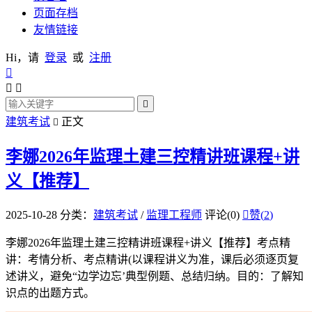
页面存档
友情链接
Hi，请
登录
或
注册




建筑考试
正文

李娜2026年监理土建三控精讲班课程+讲
义【推荐】
2025-10-28
分类：
建筑考试
/
监理工程师
评论(0)

赞(
2
)
李娜2026年监理土建三控精讲班课程+讲义【推荐】考点精
讲：考情分析、考点精讲(以课程讲义为准，课后必须逐页复
述讲义，避免“边学边忘’典型例题、总结归纳。目的：了解知
识点的出题方式。