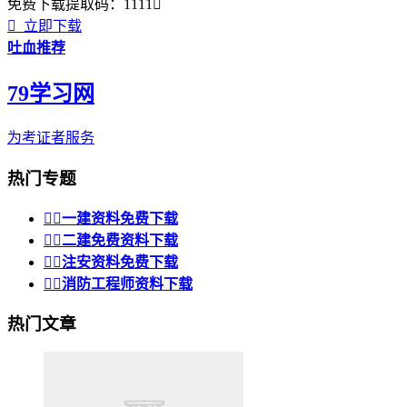
免费下载
提取码：
1111


立即下载
吐血推荐
79学习网
为考证者服务
热门专题


一建资料免费下载


二建免费资料下载


注安资料免费下载


消防工程师资料下载
热门文章