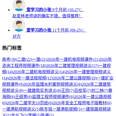
爱学习的小张
9个月前 (10-27)：
赵爱林老师讲的确实不错，值得推荐！
爱学习的小张
11个月前 (09-25)：
对方
热门标签
高考
(39)
二建
(22)
一建
(21)
2026年一建机电视频课件
(21)
2026年
咨询工程师视频课件
(18)
2026年二建管理视频讲义
(17)
一建视
频
(14)
2026年二建机电视频讲义
(14)
2026年一建管理视频讲义
(14)
2026年一建法规视频
(12)
2026年二建公路视频
(10)
一建矿业
视频课件
(9)
2026年监理水利案例视频讲义
(8)
2026年二建建筑
视频讲义
(8)
一建建筑实务讲义
(8)
王欣
(7)
吕桂军
(7)
刘二林
(7)
黄
海刚
(6)
王硕男
(6)
监理工程师视频课件
(6)
2026年一建公路视频
(6)
2026年二建学天10页纸
(6)
2026年安全工程师电子版教材
(6)
一建港航视频讲义
(5)
陈冬铭一建港航视频
(5)
一建铁路视频讲
义
(5)
龙炎飞
(5)
李娜
(5)
陈晨
(5)