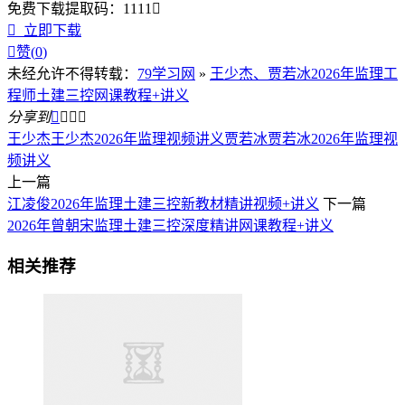
免费下载
提取码：
1111


立即下载

赞(
0
)
未经允许不得转载：
79学习网
»
王少杰、贾若冰2026年监理工
程师土建三控网课教程+讲义
分享到




王少杰
王少杰2026年监理视频讲义
贾若冰
贾若冰2026年监理视
频讲义
上一篇
江凌俊2026年监理土建三控新教材精讲视频+讲义
下一篇
2026年曾朝宋监理土建三控深度精讲网课教程+讲义
相关推荐