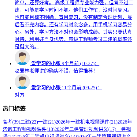
简单，还算好考。 高级工程师专业能力强，但考不过二
建，可能是学习时间不够。他们工作忙，没时间复习。
也可能目标不明确，盲目复习，没有制定合理计划，最
后看不完内容。还有学习时杂念多，用手机学习容易分
心。另外，学习方法不对也会影响成绩。其实只要认真
对待，利用好自身优势，高级工程师考过二建的概率还
是挺大的。
爱学习的小张
9个月前 (10-27)：
赵爱林老师讲的确实不错，值得推荐！
爱学习的小张
11个月前 (09-25)：
对方
热门标签
高考
(39)
二建
(22)
一建
(21)
2026年一建机电视频课件
(21)
2026年
咨询工程师视频课件
(18)
2026年二建管理视频讲义
(17)
一建视
频
(14)
2026年二建机电视频讲义
(14)
2026年一建管理视频讲义