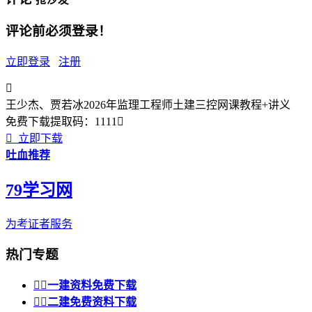
评论前必须登录！
立即登录
注册

王少杰、贾若冰2026年监理工程师土建三控网课教程+讲义
免费下载
提取码：
1111


立即下载
吐血推荐
79学习网
为考证者服务
热门专题


一建资料免费下载


二建免费资料下载