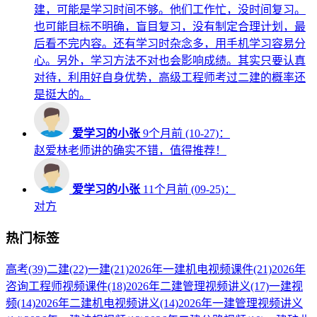
建，可能是学习时间不够。他们工作忙，没时间复习。
也可能目标不明确，盲目复习，没有制定合理计划，最
后看不完内容。还有学习时杂念多，用手机学习容易分
心。另外，学习方法不对也会影响成绩。其实只要认真
对待，利用好自身优势，高级工程师考过二建的概率还
是挺大的。
爱学习的小张
9个月前 (10-27)：
赵爱林老师讲的确实不错，值得推荐！
爱学习的小张
11个月前 (09-25)：
对方
热门标签
高考
(39)
二建
(22)
一建
(21)
2026年一建机电视频课件
(21)
2026年
咨询工程师视频课件
(18)
2026年二建管理视频讲义
(17)
一建视
频
(14)
2026年二建机电视频讲义
(14)
2026年一建管理视频讲义