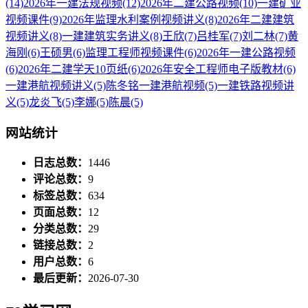
(14)
2026年一建法规视频
(12)
2026年二建公路视频
(10)
一建矿业
视频课件
(9)
2026年监理水利案例视频讲义
(8)
2026年二建建筑
视频讲义
(8)
一建建筑实务讲义
(8)
王欣
(7)
吕桂军
(7)
刘二林
(7)
黄
海刚
(6)
王硕男
(6)
监理工程师视频课件
(6)
2026年一建公路视频
(6)
2026年二建学天10页纸
(6)
2026年安全工程师电子版教材
(6)
一建港航视频讲义
(5)
陈冬铭一建港航视频
(5)
一建铁路视频讲
义
(5)
龙炎飞
(5)
李娜
(5)
陈晨
(5)
网站统计
日志总数：
1446
评论总数：
9
标签总数：
634
页面总数：
12
分类总数：
29
链接总数：
2
用户总数：
6
最后更新：
2026-07-30