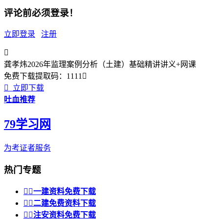
评论前必须登录！
立即登录
注册

龚孝炜2026年监理案例分析（土建）基础精讲讲义+网课
免费下载
提取码：
1111


立即下载
吐血推荐
79学习网
为考证者服务
热门专题


一建资料免费下载


二建免费资料下载


注安资料免费下载