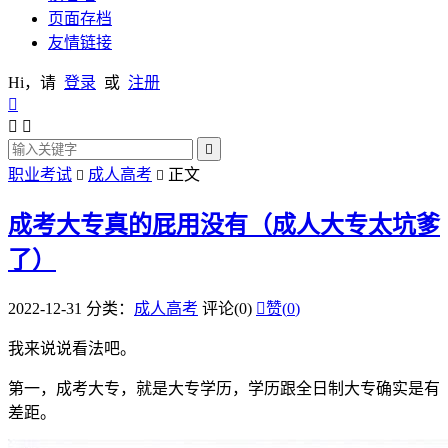
页面存档
友情链接
Hi，请
登录
或
注册




职业考试
成人高考
正文


成考大专真的屁用没有（成人大专太坑爹
了）
2022-12-31
分类：
成人高考
评论(0)

赞(
0
)
我来说说看法吧。
第一，成考大专，就是大专学历，学历跟全日制大专确实是有
差距。