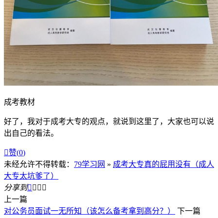
成考教材
好了，我对于成考大专的观点，就说到这里了，大家也可以说
出自己的看法。

赞(
0
)
未经允许不得转载：
79学习网
»
成考大专真的屁用没有（成人
大专太坑爹了）
分享到




上一篇
对公务员面试一无所知（该怎么备考拿到高分？）
下一篇