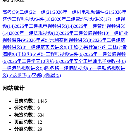
高考
(39)
二建
(22)
一建
(21)
2026年一建机电视频课件
(21)
2026年
咨询工程师视频课件
(18)
2026年二建管理视频讲义
(17)
一建视
频
(14)
2026年二建机电视频讲义
(14)
2026年一建管理视频讲义
(14)
2026年一建法规视频
(12)
2026年二建公路视频
(10)
一建矿业
视频课件
(9)
2026年监理水利案例视频讲义
(8)
2026年二建建筑
视频讲义
(8)
一建建筑实务讲义
(8)
王欣
(7)
吕桂军
(7)
刘二林
(7)
黄
海刚
(6)
王硕男
(6)
监理工程师视频课件
(6)
2026年一建公路视频
(6)
2026年二建学天10页纸
(6)
2026年安全工程师电子版教材
(6)
一建港航视频讲义
(5)
陈冬铭一建港航视频
(5)
一建铁路视频讲
义
(5)
龙炎飞
(5)
李娜
(5)
陈晨
(5)
网站统计
日志总数：
1446
评论总数：
9
标签总数：
634
页面总数：
12
分类总数：
29